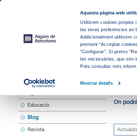
Web Corporativa
Web Aigües de Barcelona
Instal·lacions
Aquesta pàgina web utilit
Utilitzem cookies pròpies i
les teves preferències en b
El teu
Addicionalment utilitzem 
prement “Acceptar cookies
“Configurar”. Si prems “Reb
les necessàries, que són i
Explora, ed
Pots consultar més inform
El b
Mostrar detalls
Agenda
On podràs
Educació
Blog
Revista
Actualit