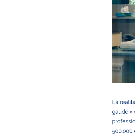
La realit
gaudeix 
professi
500.000 c