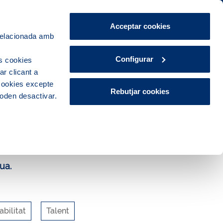
Àrea de Clients
CA
ES
Acceptar cookies
 relacionada amb
Explora, educa i participa
Contacte
Configurar
s cookies
r clicant a
 cookies excepte
Rebutjar cookies
poden desactivar.
ua.
bilitat
Talent