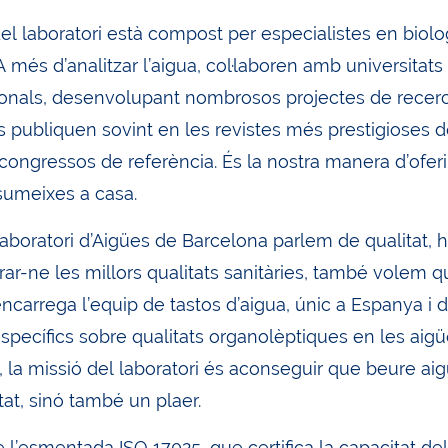
el laboratori està compost per especialistes en biolo
A més d’analitzar l’aigua, col·laboren amb universitats 
onals, desenvolupant nombrosos projectes de recerca a
publiquen sovint en les revistes més prestigioses del
congressos de referència. És la nostra manera d’oferir-
umeixes a casa.
laboratori d’Aigües de Barcelona parlem de qualitat, 
ar-ne les millors qualitats sanitàries, també volem qu
encarrega l’equip de tastos d’aigua, únic a Espanya i
specífics sobre qualitats organolèptiques en les aigües
, la missió del laboratori és aconseguir que beure ai
litat, sinó també un plaer.
l’esmentada ISO 17025, que certifica la capacitat del 