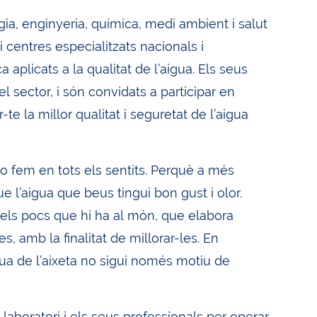
gia, enginyeria, química, medi ambient i salut
i centres especialitzats nacionals i
plicats a la qualitat de l’aigua. Els seus
 sector, i són convidats a participar en
te la millor qualitat i seguretat de l’aigua
ho fem en tots els sentits. Perquè a més
e l’aigua que beus tingui bon gust i olor.
 dels pocs que hi ha al món, que elabora
, amb la finalitat de millorar-les. En
gua de l’aixeta no sigui només motiu de
laboratori i els seus professionals per operar