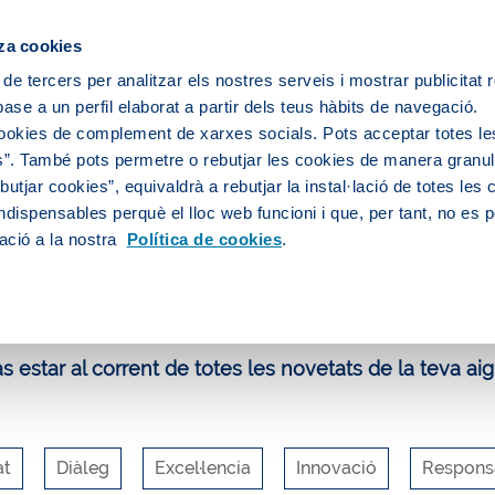
za cookies
 de tercers per analitzar els nostres serveis i mostrar publicitat
ase a un perfil elaborat a partir dels teus hàbits de navegació.
 servei d'aigua
L’aigua de la teva ciutat
cookies de complement de xarxes socials. Pots acceptar totes le
”. També pots permetre o rebutjar les cookies de manera granula
utjar cookies”, equivaldrà a rebutjar la instal·lació de totes les
ndispensables perquè el lloc web funcioni i que, per tant, no es 
uca i participa
Blog
El laboratori d’Aigües de Barcelona
ació a la nostra
Política de cookies
.
log d'Aigües de Barcelona
 estar al corrent de totes les novetats de la teva aig
at
Diàleg
Excel·lencia
Innovació
Responsa