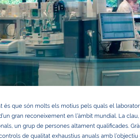
at és que són molts els motius pels quals el laborato
d’un gran reconeixement en l’àmbit mundial. La clau, 
onals, un grup de persones altament qualificades. Grà
ontrols de qualitat exhaustius anuals amb l’objectiu d