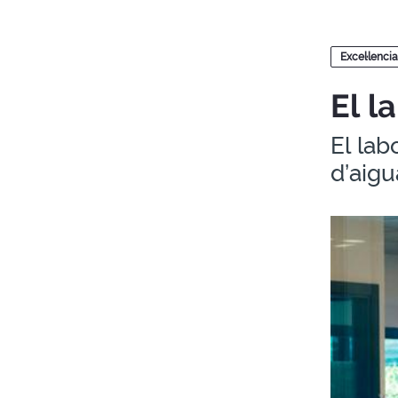
Blocs
Excel·lencia
El l
El lab
d’aigu