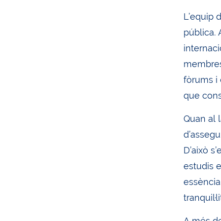
L’equip d
pública. 
internaci
membres 
fòrums i 
que cons
Quan al 
d’assegur
D’això s’
estudis e
essència
tranquil·
A més de 