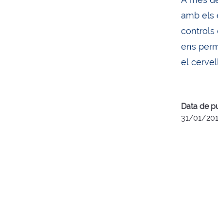
amb els e
controls
ens perme
el cervell
Data de p
31/01/20