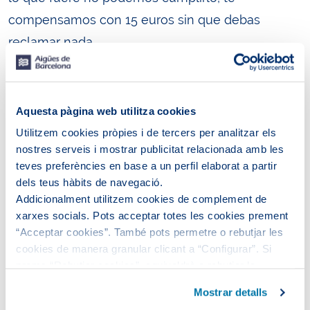
compensamos con 15 euros sin que debas
reclamar nada.
Esta medida es viable siempre y cuando se
cumplan una serie de requisitos. El primero es
Aquesta pàgina web utilitza cookies
que la finca para la que solicitas el suministro
Utilitzem cookies pròpies i de tercers per analitzar els
debe disponer de conexión externa e interna
nostres serveis i mostrar publicitat relacionada amb les
finalizadas, así como de la instalación interior de
teves preferències en base a un perfil elaborat a partir
dels teus hàbits de navegació.
agua potable correctamente finalizada y con la
Addicionalment utilitzem cookies de complement de
conformidad de Aigües de Barcelona, de acuerdo
xarxes socials. Pots acceptar totes les cookies prement
con el Reglamento General del Servicio
“Acceptar cookies”. També pots permetre o rebutjar les
cookies de manera granular clicant a “Configurar”. Si
Metropolitano de Abastecimiento Domiciliario de
prems “Rebutjar cookies”, equivaldrà a rebutjar la
Agua. Recuerda que necesitaremos acceder a la
instal·lació de totes les cookies excepte les necessàries,
Mostrar detalls
cámara de contadores, por lo que deberás tener
que són indispensables perquè el lloc web funcioni i que,