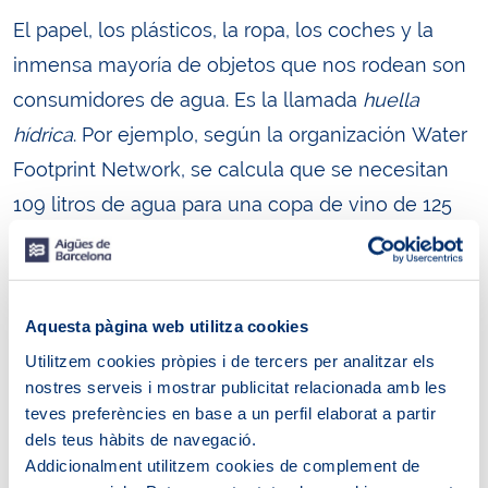
El papel, los plásticos, la ropa, los coches y la
inmensa mayoría de objetos que nos rodean son
consumidores de agua. Es la llamada
huella
hídrica
. Por ejemplo, según la organización Water
Footprint Network, se calcula que se necesitan
109 litros de agua para una copa de vino de 125
ml, 560 litros para producir un kilo de naranjas o
4.325 litros para un kilo de carne de pollo.
Otro futuro es posible
Aquesta pàgina web utilitza cookies
Utilitzem cookies pròpies i de tercers per analitzar els
El cambio climático tiene un impacto directo
nostres serveis i mostrar publicitat relacionada amb les
cada vez mayor en nuestro día a día y se debe a
teves preferències en base a un perfil elaborat a partir
dels teus hàbits de navegació.
causas naturales pero, sobre todo, a la acción del
Addicionalment utilitzem cookies de complement de
hombre. El mundo industrializado ha provocado