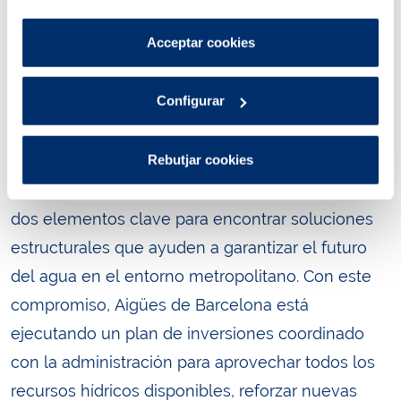
per tant, no es poden desactivar.
Pots consultar més informació a la nostra
Acceptar cookies
Política de cookies
.
Configurar
Rebutjar cookies
Inversiones para acabar con la sequía
La colaboración público-privada y el diálogo son
dos elementos clave para encontrar soluciones
estructurales que ayuden a garantizar el futuro
del agua en el entorno metropolitano. Con este
compromiso, Aigües de Barcelona está
ejecutando un plan de inversiones coordinado
con la administración para aprovechar todos los
recursos hídricos disponibles, reforzar nuevas