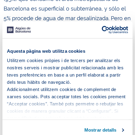
Barcelona es superficial o subterránea, y sólo el
5% procede de agua de mar desalinizada. Pero en
el contexto actual de estrés hídrico, tan solo el
19% del consumo corresponde a agua superficial
(ríos, principalmente) y el 23% es agua
Aquesta pàgina web utilitza cookies
subterránea (pozos y acuíferos), mientras que el
Utilitzem cookies pròpies i de tercers per analitzar els
agua proveniente de desalinizadoras es el 33% y
nostres serveis i mostrar publicitat relacionada amb les
teves preferències en base a un perfil elaborat a partir
la regenerada, el 25%.
dels teus hàbits de navegació.
Addicionalment utilitzem cookies de complement de
xarxes socials. Pots acceptar totes les cookies prement
“Acceptar cookies”. També pots permetre o rebutjar les
cookies de manera granular clicant a “Configurar”. Si
prems “Rebutjar cookies”, equivaldrà a rebutjar la
instal·lació de totes les cookies excepte les necessàries,
Mostrar detalls
que són indispensables perquè el lloc web funcioni i que,