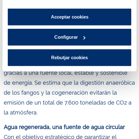
per tant, no es poden desactivar.
permitirá disminuir considerablemente el
Pots consultar més informació a la nostra
Acceptar cookies
volumen de fangos residuales a gestionar, y
Política de cookies
.
además, recuperar su energía útil.
Configurar
El nuevo sistema de cogeneración dotará a la
estación de depuración de Montcada i Reixac de
Rebutjar cookies
una autosuficiencia energética de casi el 60%,
gracias a una fuente local, estable y sostenible
de energía. Se estima que la digestión anaeróbica
de los fangos y la cogeneración evitarán la
emisión de un total de 7.600 toneladas de CO2 a
la atmósfera.
Agua regenerada, una fuente de agua circular
Con el objetivo estratégico de garantizar el