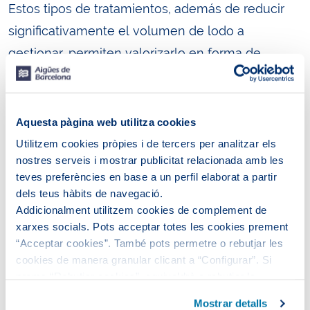
Estos tipos de tratamientos, además de reducir
significativamente el volumen de lodo a
gestionar, permiten valorizarlo en forma de
combustible, e incluso obtener productos como
el biochar, con una alta capacidad de captación
de carbono y de mejora de las propiedades del
Aquesta pàgina web utilitza cookies
suelo agrícola.
Utilitzem cookies pròpies i de tercers per analitzar els
nostres serveis i mostrar publicitat relacionada amb les
Simultáneamente, Aigües de Barcelona está
teves preferències en base a un perfil elaborat a partir
dels teus hàbits de navegació.
construyendo un sistema de digestión
Addicionalment utilitzem cookies de complement de
anaeróbica en la estación depuradora de aguas
xarxes socials. Pots acceptar totes les cookies prement
residuales de Montcada i Reixac para valorizar los
“Acceptar cookies”. També pots permetre o rebutjar les
cookies de manera granular clicant a “Configurar”. Si
fangos que se generan en el proceso de
prems “Rebutjar cookies”, equivaldrà a rebutjar la
depuración del agua. Se producirán hasta 3,2
instal·lació de totes les cookies excepte les necessàries,
Mostrar detalls
millones de metros cúbicos de biogás, lo que
que són indispensables perquè el lloc web funcioni i que,