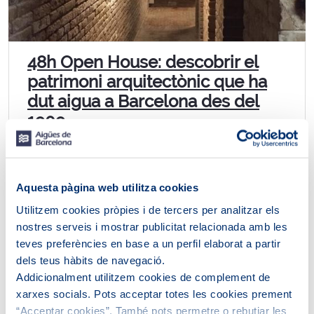
48h Open House: descobrir el
patrimoni arquitectònic que ha
dut aigua a Barcelona des del
1909
El Museu de les Aigües és un espai únic i singular a
Europa, format per un ric patrimoni industrial que
permet interpretar i entendre la gestió del...
Aquesta pàgina web utilitza cookies
Utilitzem cookies pròpies i de tercers per analitzar els
nostres serveis i mostrar publicitat relacionada amb les
teves preferències en base a un perfil elaborat a partir
dels teus hàbits de navegació.
Addicionalment utilitzem cookies de complement de
xarxes socials. Pots acceptar totes les cookies prement
“Acceptar cookies”. També pots permetre o rebutjar les