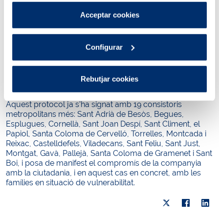
Pots consultar més informació a la nostra
Acceptar cookies
D'acord amb la Llei 24/2015, el protocol estableix el
Política de cookies
.
procediment que cal seguir per garantir l'aigua a tothom
qui ho necessita. Segons aquest document,
Aigües de
Barcelona
haurà de sol·licitar als serveis socials del
Configurar
consistori un informe de valoració per determinar si la
persona o unitat familiar que té factures impagades està
en una situació d'exclusió residencial. En cas que aquests
Rebutjar cookies
indiquin que es tracta d'una persona o una unitat familiar
vulnerable, la companyia garantirà el subministrament.
Aquest protocol ja s'ha signat amb 19 consistoris
metropolitans més: Sant Adrià de Besòs, Begues,
Esplugues, Cornellà, Sant Joan Despí, Sant Climent, el
Papiol, Santa Coloma de Cervelló, Torrelles, Montcada i
Reixac, Castelldefels, Viladecans, Sant Feliu, Sant Just,
Montgat, Gavà, Pallejà, Santa Coloma de Gramenet i Sant
Boi, i posa de manifest el compromís de la companyia
amb la ciutadania, i en aquest cas en concret, amb les
famílies en situació de vulnerabilitat.