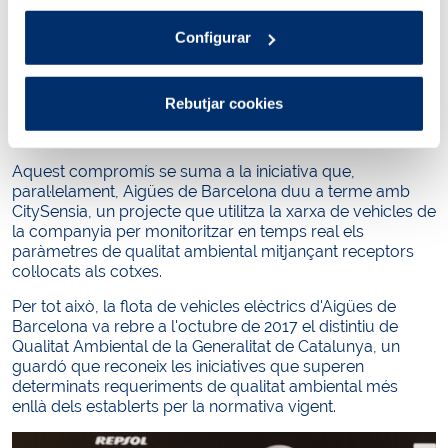
companyia i l'aposta per l'economia circular, en
compliment dels objectius marcats per Nacions Unides.
Configurar
L'esforç i la voluntat d'Aigües de Barcelona per avançar
cap a una gestió cada vegada més respectuosa amb el
medi ambient i eficient des del punt de vista energètic, té
Rebutjar cookies
com a finalitat reduir les emissions de CO2, fomentar
l'eficiència energètica i millorar la qualitat de l'aire urbà.
Aquest compromís se suma a la iniciativa que,
paral·lelament, Aigües de Barcelona duu a terme amb
CitySensia, un projecte que utilitza la xarxa de vehicles de
la companyia per monitoritzar en temps real els
paràmetres de qualitat ambiental mitjançant receptors
col·locats als cotxes.
Per tot això, la flota de vehicles elèctrics d'Aigües de
Barcelona va rebre a l'octubre de 2017 el distintiu de
Qualitat Ambiental de la Generalitat de Catalunya, un
guardó que reconeix les iniciatives que superen
determinats requeriments de qualitat ambiental més
enllà dels establerts per la normativa vigent.