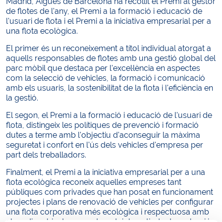
Madrid, Aigües de Barcelona ha recollit el Premi al gestor
de flotes de l'any, el Premi a la formació i educació de
l'usuari de flota i el Premi a la iniciativa empresarial per a
una flota ecològica.
El primer és un reconeixement a títol individual atorgat a
aquells responsables de flotes amb una gestió global del
parc mòbil que destaca per l'excel·lència en aspectes
com la selecció de vehicles, la formació i comunicació
amb els usuaris, la sostenibilitat de la flota i l'eficiència en
la gestió.
El segon, el Premi a la formació i educació de l'usuari de
flota, distingeix les polítiques de prevenció i formació
dutes a terme amb l'objectiu d'aconseguir la màxima
seguretat i confort en l'ús dels vehicles d'empresa per
part dels treballadors.
Finalment, el Premi a la iniciativa empresarial per a una
flota ecològica reconeix aquelles empreses tant
públiques com privades que han posat en funcionament
projectes i plans de renovació de vehicles per configurar
una flota corporativa més ecològica i respectuosa amb
el medi ambient, capaç de reduir la petjada de carboni i