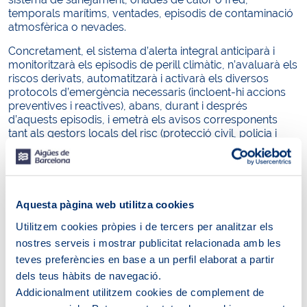
temporals marítims, ventades, episodis de contaminació
atmosfèrica o nevades.
Concretament, el sistema d’alerta integral anticiparà i
monitoritzarà els episodis de perill climàtic, n’avaluarà els
riscos derivats, automatitzarà i activarà els diversos
protocols d’emergència necessaris (incloent-hi accions
preventives i reactives), abans, durant i després
d’aquests episodis, i emetrà els avisos corresponents
tant als gestors locals del risc (protecció civil, policia i
altres departaments executors dins l’ajuntament) com a
la ciutadania, per tal de disminuir l’exposició a aquests
perills climàtics, i per tant, reduir-ne els impactes derivats.
Aquesta pàgina web utilitza cookies
A banda de la plataforma del sistema d’alerta, també es
desenvoluparà una aplicació mòbil perquè la ciutadania
Utilitzem cookies pròpies i de tercers per analitzar els
en pugui fer ús gratuïtament i rebi aquelles alertes i
nostres serveis i mostrar publicitat relacionada amb les
protocols d’actuació que els permeti estar informats i
teves preferències en base a un perfil elaborat a partir
evitar situacions que puguin posar en risc la seva salut o
dels teus hàbits de navegació.
les seves propietats.
Addicionalment utilitzem cookies de complement de
El projecte preveu també implementar una sèrie de