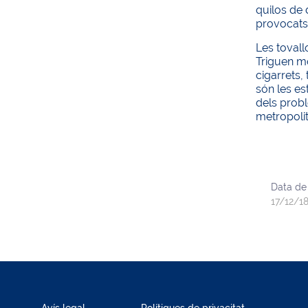
quilos de 
provocats 
Les tovall
Triguen mo
cigarrets,
són les es
dels probl
metropolit
Data de
17/12/1