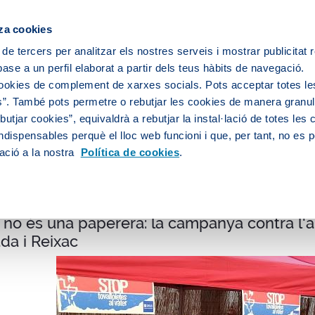
ipis
za cookies
 de tercers per analitzar els nostres serveis i mostrar publicitat
ase a un perfil elaborat a partir dels teus hàbits de navegació.
Sobre nosaltres
Persones
Medi
cookies de complement de xarxes socials. Pots acceptar totes le
”. També pots permetre o rebutjar les cookies de manera granula
utjar cookies”, equivaldrà a rebutjar la instal·lació de totes les
ndispensables perquè el lloc web funcioni i que, per tant, no es 
litat
ació a la nostra
Política de cookies
.
r no és una paperera: la campanya contra l'
da i Reixac