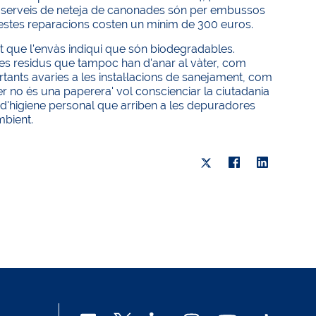
 10 serveis de neteja de canonades són per embussos
uestes reparacions costen un mínim de 300 euros.
at que l'envàs indiqui que són biodegradables.
res residus que tampoc han d'anar al vàter, com
ants avaries a les instal·lacions de sanejament, com
r no és una paperera' vol conscienciar la ciutadania
d'higiene personal que arriben a les depuradores
mbient.