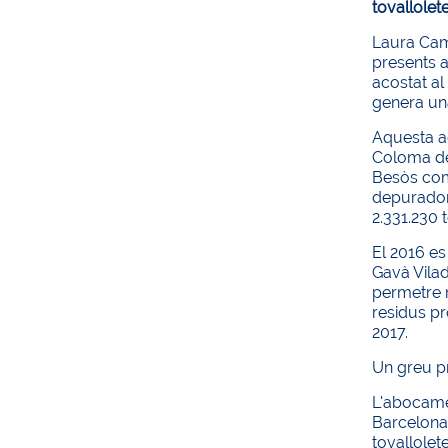
tovallolet
Laura Cam
presents a
acostat al
genera un
Aquesta ac
Coloma de 
Besòs com 
depurador
2.331.230 
El 2016 es
Gavà Vilad
permetre r
residus p
2017.
Un greu p
L'abocamen
Barcelona.
tovallolet