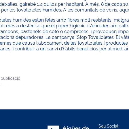
deixalles, gairebé 1,4 quilos per habitant. A més, 8 de cada
per les tovalloletes humides. A les comunitats de veïns, aq
oletes humides estan fetes amb fibres molt resistents, malgr
lt més a desfer-se que el paper higiènic i s'enreden amb alt
 tampons, bastonets de cotó o compreses, i provoquen import
tacions depuradores. La campanya `Stop Tovalloletes. El vàte
emes que causa l'abocament de les tovalloletes i productes 
anes, i contribuir a un canvi d'hàbits beneficiós per al medi a
 publicació
8
Seu Social: