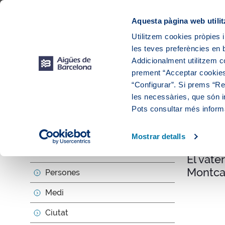
Web Corporativa
Web Aigües de Barcelona
Proveïdors
Munic
Aquesta pàgina web utilit
Utilitzem cookies pròpies i
les teves preferències en b
Addicionalment utilitzem 
prement “Acceptar cookies
“Configurar”. Si prems “Reb
les necessàries, que són i
Actua
Pots consultar més inform
Mostrar detalls
null
Sobre nosaltres
El vàte
Montca
Persones
Medi
Ciutat