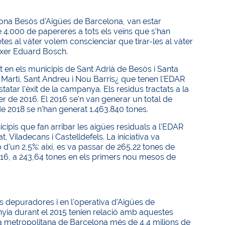
ona Besòs d'Aigües de Barcelona, van estar
de 4.000 de papereres a tots els veïns que s'han
tes al vàter volem conscienciar que tirar-les al vàter
ixer Eduard Bosch.
t en els municipis de Sant Adrià de Besòs i Santa
 Martí, Sant Andreu i Nou Barris¿ que tenen l'EDAR
tar l'èxit de la campanya. Els residus tractats a la
 de 2016. El 2016 se'n van generar un total de
de 2018 se n'han generat 1.463.840 tones.
ipis que fan arribar les aigües residuals a l'EDAR
 Viladecans i Castelldefels. La iniciativa va
'un 2,5%: així, es va passar de 265,22 tones de
16, a 243,64 tones en els primers nou mesos de
s depuradores i en l'operativa d'Aigües de
nyia durant el 2015 tenien relació amb aquestes
rea metropolitana de Barcelona més de 4,4 milions de