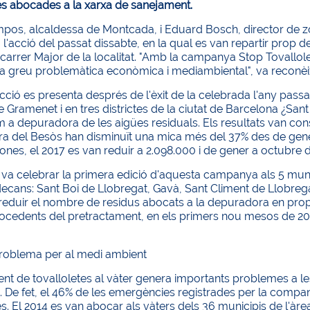
es abocades a la xarxa de sanejament.
pos, alcaldessa de Montcada, i Eduard Bosch, director de z
 l'acció del passat dissabte, en la qual es van repartir prop 
 carrer Major de la localitat. "Amb la campanya Stop Tovallole
a greu problemàtica econòmica i mediambiental", va reconè
ció es presenta després de l'èxit de la celebrada l'any passa
Gramenet i en tres districtes de la ciutat de Barcelona ¿Sant
a depuradora de les aigües residuals. Els resultats van consta
a del Besòs han disminuït una mica més del 37% des de gener
tones, el 2017 es van reduir a 2.098.000 i de gener a octubre 
 va celebrar la primera edició d'aquesta campanya als 5 munic
ecans: Sant Boi de Llobregat, Gavà, Sant Climent de Llobregat,
eduir el nombre de residus abocats a la depuradora en prop d
rocedents del pretractament, en els primers nou mesos de 20
roblema per al medi ambient
t de tovalloletes al vàter genera importants problemes a le
 De fet, el 46% de les emergències registrades per la compa
es. El 2014 es van abocar als vàters dels 36 municipis de l'à