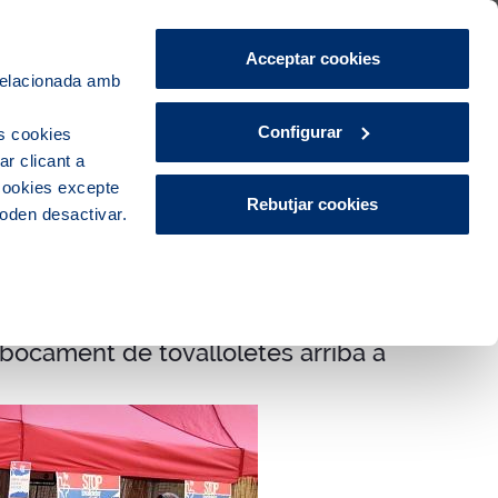
Àrea de Clients
CA
ES
Acceptar cookies
 relacionada amb
Ciutat
Innovació
Actualitat
Configurar
s cookies
r clicant a
 cookies excepte
Rebutjar cookies
poden desactivar.
abocament de tovalloletes arriba a