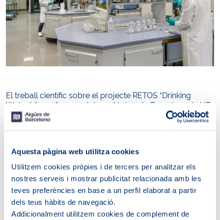
El treball científic sobre el projecte RETOS “Drinking
Water Library”, presentat per Aigües de Barcelona, la UB,
la CECT de la Universitat de València (membres del
consorci del projecte) i Cetaqua en el darrer congrés de
la Sociedad Española de Microbiología (SEM), ha resultat
premiat amb el premi a la millor comunicació tècnica.
Aquesta pàgina web utilitza cookies
El treball presentat, titulat “La Drinking Water Library, una
Utilitzem cookies pròpies i de tercers per analitzar els
història d’èxit en la identificació de soques bacterianes
nostres serveis i mostrar publicitat relacionada amb les
presents en aigües de consum mitjançant la tècnica
teves preferències en base a un perfil elaborat a partir
MALDI-TOF MS”, resumeix les fites assolides en el
projecte “Drinking Water Library”, que ha permès
dels teus hàbits de navegació.
desenvolupar la primera llibreria mundial de soques
Addicionalment utilitzem cookies de complement de