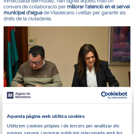
Inmaculada Bermúdez, han signat aquest matí un
conveni de col·laboració per
millorar l’atenció en el servei
municipal d’aigua
de Viladecans i vetllar per garantir els
drets de la ciutadania.
Aquesta pàgina web utilitza cookies
A través d’aquest conveni, la defensora del client
d’Aigües de Barcelona es compromet amb el defensor
Utilitzem cookies pròpies i de tercers per analitzar els
municipal a atendre amb celeritat qualsevol queixa que
nostres serveis i mostrar publicitat relacionada amb les