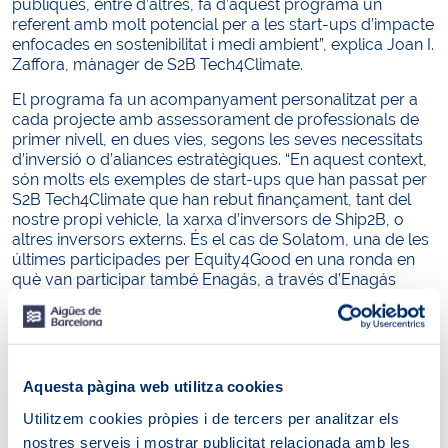
públiques, entre d’altres, fa d’aquest programa un
referent amb molt potencial per a les start-ups d’impacte
enfocades en sostenibilitat i medi ambient”, explica Joan I.
Zaffora, mànager de S2B Tech4Climate.
El programa fa un acompanyament personalitzat per a
cada projecte amb assessorament de professionals de
primer nivell, en dues vies, segons les seves necessitats
d’inversió o d’aliances estratègiques. “En aquest context,
són molts els exemples de start-ups que han passat per
S2B Tech4Climate que han rebut finançament, tant del
nostre propi vehicle, la xarxa d’inversors de Ship2B, o
altres inversors externs. És el cas de Solatom, una de les
últimes participades per Equity4Good en una ronda en
què van participar també Enagás, a través d’Enagás
Emprèn, i BP”, explica Zaffora.
Un exemple interessant de finançament alhora que
aliances estratègiques entre dues start-ups accelerades
en el programa de Fundació Ship2B, és el de Nozama i la
Aquesta pàgina web utilitza cookies
seva ronda de finançament oberta a través de Go Parity,
que va ser un èxit i va aconseguir recaptar més de
Utilitzem cookies pròpies i de tercers per analitzar els
50.000 euros en menys de 10 dies. D’altra banda, també
nostres serveis i mostrar publicitat relacionada amb les