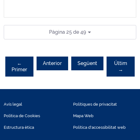
Pàgina 25 de 49
←
Anterior
Següent
Últim
Primer
→
Avís legal
Polítiques de privacitat
Política de Cookies
Mapa Web
Estructura ètica
Política d'accessibilitat web