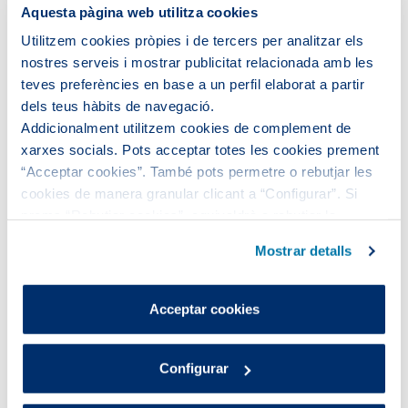
Aquesta pàgina web utilitza cookies
Utilitzem cookies pròpies i de tercers per analitzar els
nostres serveis i mostrar publicitat relacionada amb les
teves preferències en base a un perfil elaborat a partir
dels teus hàbits de navegació.
Addicionalment utilitzem cookies de complement de
xarxes socials. Pots acceptar totes les cookies prement
“Acceptar cookies”. També pots permetre o rebutjar les
cookies de manera granular clicant a “Configurar”. Si
prems “Rebutjar cookies”, equivaldrà a rebutjar la
instal·lació de totes les cookies excepte les necessàries,
Mostrar detalls
que són indispensables perquè el lloc web funcioni i que,
Aigües de Barcelona supera
per tant, no es poden desactivar.
l’impacte de la crisi sanitària i
Pots consultar més informació a la nostra
Acceptar cookies
resol amb èxit un any de difícil
Política de cookies
.
gestió
Configurar
El Fons de Solidaritat ha bonificat la factura de
l’aigua a 41.156 famílies en situació de vulnerabilitat,