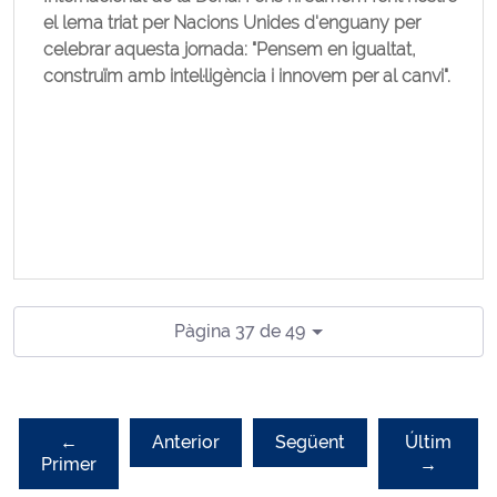
el lema triat per Nacions Unides d'enguany per
celebrar aquesta jornada: "Pensem en igualtat,
construïm amb intel·ligència i innovem per al canvi".
Pàgina 37 de 49
←
Anterior
Següent
Últim
Primer
→