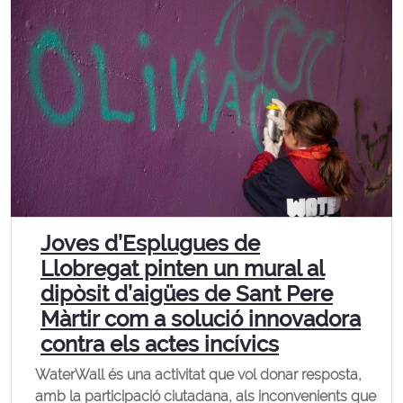
Joves d’Esplugues de
Llobregat pinten un mural al
dipòsit d’aigües de Sant Pere
Màrtir com a solució innovadora
contra els actes incívics
WaterWall és una activitat que vol donar resposta,
amb la participació ciutadana, als inconvenients que