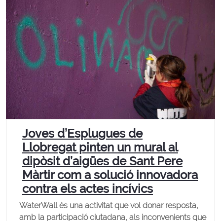
Joves d’Esplugues de
Llobregat pinten un mural al
dipòsit d’aigües de Sant Pere
Màrtir com a solució innovadora
contra els actes incívics
WaterWall és una activitat que vol donar resposta,
amb la participació ciutadana, als inconvenients que