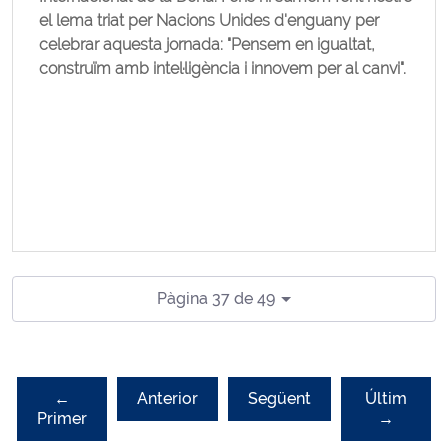
el lema triat per Nacions Unides d'enguany per
celebrar aquesta jornada: "Pensem en igualtat,
construïm amb intel·ligència i innovem per al canvi".
Pàgina 37 de 49
←
Anterior
Següent
Últim
Primer
→