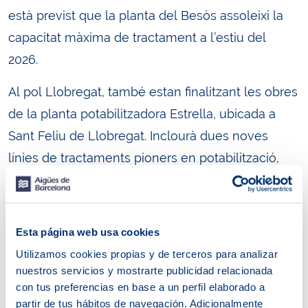
està previst que la planta del Besòs assoleixi la
capacitat màxima de tractament a l’estiu del
2026.
Al pol Llobregat, també estan finalitzant les obres
de la planta potabilitzadora Estrella, ubicada a
Sant Feliu de Llobregat. Inclourà dues noves
línies de tractaments pioners en potabilització,
l’osmosi inversa i el carbó actiu, per al conjunt
dels 5 pous, amb una capacitat de tractament de
fins a 1.000 litres per segon. Aquesta actuació
Esta página web usa cookies
permetrà aprofitar tota l’aigua disponible en
Utilizamos cookies propias y de terceros para analizar
aquests moments d’escassetat hídrica a la conca
nuestros servicios y mostrarte publicidad relacionada
con tus preferencias en base a un perfil elaborado a
mediterrània. A més, està prevista una nova línia
partir de tus hábitos de navegación. Adicionalmente