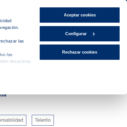
Área de Clientes
CA
ES
Aceptar cookies
icidad
avegación.
Explora, educa y participa
Contacto
Configurar
rechazar las
Rechazar cookies
lvo las
ntegral del agua
eden desactivar.
gua
nsabilidad
Talento