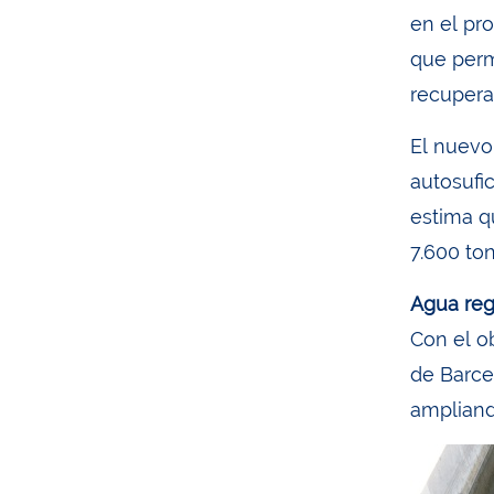
en el pr
que perm
recuperar
El nuevo
autosufic
estima q
7.600 to
Agua reg
Con el ob
de Barce
ampliand