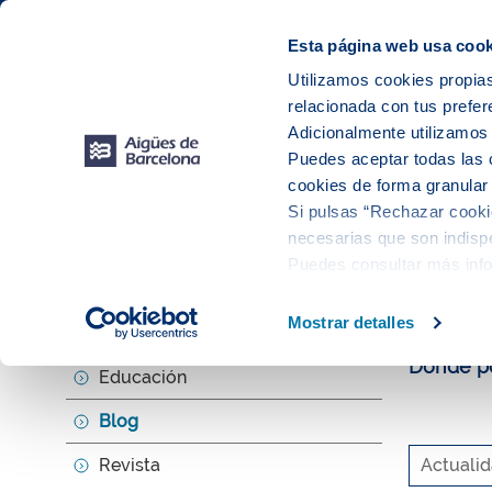
Web Corporativa
Web Aigües de Barcelona
Instalaciones
Esta página web usa cook
Utilizamos cookies propias
relacionada con tus prefer
Tu s
Adicionalmente utilizamo
Puedes aceptar todas las 
cookies de forma granular
Si pulsas “Rechazar cookie
Explora, ed
necesarias que son indispe
Puedes consultar más inf
El b
Mostrar detalles
Agenda
Donde po
Educación
Blog
Revista
Actuali