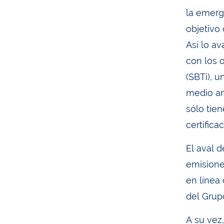
la emerge
objetivo 
Así lo a
con los 
(SBTi), u
medio am
sólo tie
certific
El aval d
emisione
en línea 
del Grup
A su vez,