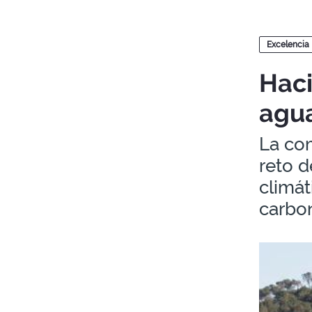
Blogs
Excelencia
Haci
agu
La com
reto d
climát
carbon