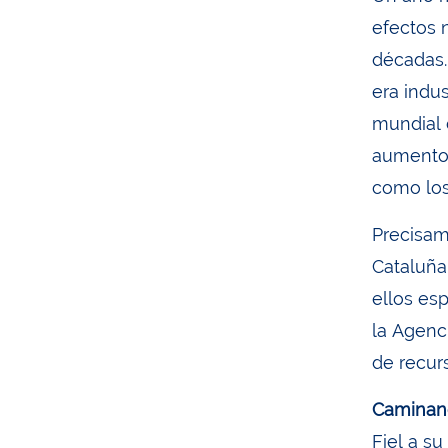
efectos 
décadas.
era indu
mundial 
aumento 
como los
Precisam
Cataluña
ellos es
la Agenc
de recurs
Caminand
Fiel a s