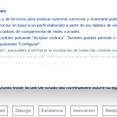
ies
 y de terceros para analizar nuestros servicios y mostrarte publ
encias en base a un perfil elaborado a partir de tus hábitos de n
ervicio del agua
El agua en tu ciudad
s cookies de complemento de redes sociales.
cookies pulsando “Aceptar cookies”. También puedes permitir o 
 pulsando “Configurar”.
s”, equivaldrá a rechazar la instalación de todas las cookies sa
uca y participa
Blog
Hacia la neutralidad climática del ciclo i
nsables para que el sitio web funcione y que por tanto no se pu
ormación en nuestra
Política de cookies
.
log de Aigües de Barcelona
drás estar al día de todas las novedades sobre tu a
dad
Diálogo
Excelencia
Innovación
Respo