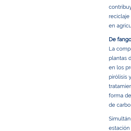
contribuy
reciclaj
en agricu
De fango
La compa
plantas 
en los p
pirólisis
tratamie
forma de
de carbo
Simultán
estación