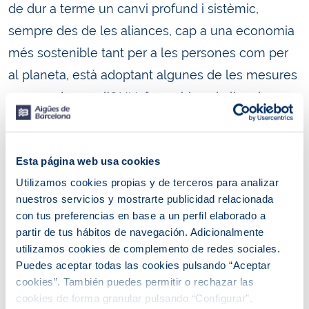
de dur a terme un canvi profund i sistèmic,
sempre des de les aliances, cap a una economia
més sostenible tant per a les persones com per
al planeta, està adoptant algunes de les mesures
proposades per l’ONU, favorables al clima i
dirigides a impulsar la transició ecològica cap a
un model de producció i consum sostenible, més
Esta página web usa cookies
local i resilient, per mitjà de tecnologies verdes i
Utilizamos cookies propias y de terceros para analizar
solucions d’economia circular, amb la finalitat de
nuestros servicios y mostrarte publicidad relacionada
combatre l’emergència climàtica i protegir els
con tus preferencias en base a un perfil elaborado a
recursos, els ecosistemes i la biodiversitat.
partir de tus hábitos de navegación. Adicionalmente
utilizamos cookies de complemento de redes sociales.
Les prioritats de l’agenda per a la neutralitat
Puedes aceptar todas las cookies pulsando “Aceptar
cookies”. También puedes permitir o rechazar las
climàtica són tres: aconseguir la neutralitat en
cookies de forma granular pulsando “Configurar”.
emissions, mitjançant la definició i el