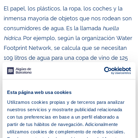
El papel, los plásticos, la ropa, los coches y la
inmensa mayoría de objetos que nos rodean son
consumidores de agua. Es la llamada
huella
hídrica
. Por ejemplo, según la organización Water
Footprint Network, se calcula que se necesitan
109 litros de agua para una copa de vino de 125
ml, 560 litros para producir un kilo de naranjas o
4.325 litros para un kilo de carne de pollo.
Otro futuro es posible
Esta página web usa cookies
Utilizamos cookies propias y de terceros para analizar
El cambio climático tiene un impacto directo
nuestros servicios y mostrarte publicidad relacionada
cada vez mayor en nuestro día a día y se debe a
con tus preferencias en base a un perfil elaborado a
partir de tus hábitos de navegación. Adicionalmente
causas naturales pero, sobre todo, a la acción del
utilizamos cookies de complemento de redes sociales.
hombre. El mundo industrializado ha provocado