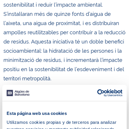
sostenibilitat i reduir l’impacte ambiental.
S’instal·laran més de quinze fonts d’aigua de
l’aixeta, una aigua de proximitat, i es distribuiran
ampolles reutilitzables per contribuir a la reducció
de residus. Aquesta iniciativa té un doble benefici
socioambiental: la hidratació de les persones i la
minimització de residus, i incrementarà l’impacte
positiu en la sostenibilitat de l’esdeveniment i del
territori metropolità.
A més, Aigües de Barcelona col·laborarà un any
més en el càlcul de la petjada de carboni i de la
petjada hídrica, per seguir implementant de
Esta página web usa cookies
manera rigorosa el Pla de sostenibilitat iniciat en
Utilizamos cookies propias y de terceros para analizar
edicions prèvies. Per cada 1.000 litres dels punts