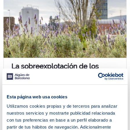
La sobreexplotación de los
recursos agota el planeta
Exhausto para producir más recursos naturales, el
planeta manda cada año un mensaje de alerta por
Esta página web usa cookies
estas fechas. El jueves 29 de julio la Tierra...
Utilizamos cookies propias y de terceros para analizar
nuestros servicios y mostrarte publicidad relacionada
con tus preferencias en base a un perfil elaborado a
partir de tus hábitos de navegación. Adicionalmente