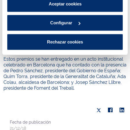
Puedes consultar más información en nuestra
administraciones correspondientes.
Aceptar cookies
Política de cookies
.
Anualmente, Foment del Treball Nacional reconoce el
esfuerzo y determinación de iniciativas destacadas de
Configurar
nuestro entorno por su compromiso con el desarrollo
social y empresarial con los premios Carles Ferrer Salat,
que fue presidente de Foment del Treball Nacional y
Rechazar cookies
lideró el renacimiento de esta organización con la llegada
de la democracia.
Estos premios se han entregado en un acto institucional
celebrado en Barcelona que ha contado con la presencia
de Pedro Sánchez, presidente del Gobierno de España;
Quim Torra, presidente de la Generalitat de Cataluña; Ada
Colau, alcaldesa de Barcelona; y Josep Sánchez Llibre,
presidente de Foment del Treball.
Fecha de publicación
21/12/18