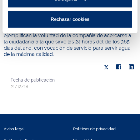
Las presentaciones de estos libros de vivencias en los
municipios metropolitanos dan continuidad a las que se
llevaron a cabo a finales del año pasado y principios de
Rechazar cookies
éste a cada distrito de Barcelona, ¿¿que se convirtieron
en actos de reivindicación del hecho de ser de barrio, y
ejemplifican la voluntad de la compañía de acercarse a
la ciudadanía a la que sirve las 24 horas del día los 365
días del año, con vocación de servicio para servir agua
de la máxima calidad.
Fecha de publicación
21/12/18
Aviso legal
Políticas de privacidad