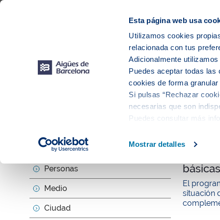
Web Corporativa
Web Aigües de Barcelona
Proveedores
Mun
Esta página web usa cook
Utilizamos cookies propias
relacionada con tus prefer
Sobr
Adicionalmente utilizamo
Puedes aceptar todas las 
cookies de forma granular
Si pulsas “Rechazar cookie
Actu
necesarias que son indispe
Puedes consultar más inf
null
Mostrar detalles
Sobre nosotros
Aigües 
básicas
Personas
El program
Medio
situación 
complemen
Ciudad