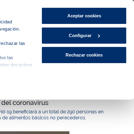
Área de Clientes
CA
ES
Aceptar cookies
icidad
avegación.
iudad
Innovación
Actualidad
Configurar
rechazar las
Rechazar cookies
lvo las
eden desactivar.
 para atender las necesidades
s del coronavirus
id-19 beneficiará a un total de 290 personas en
ra de alimentos básicos no perecederos,