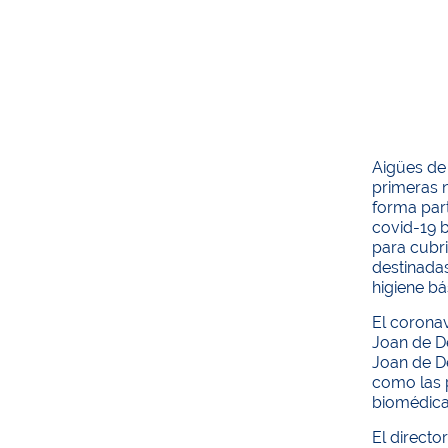
Aigües de
primeras n
forma part
covid-19 
para cubri
destinada
higiene bá
El coronav
Joan de Dé
Joan de Dé
como las p
biomédica
El directo