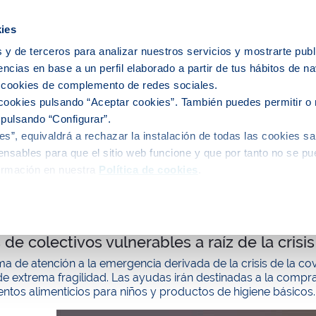
icipios
ies
 y de terceros para analizar nuestros servicios y mostrarte publ
encias en base a un perfil elaborado a partir de tus hábitos de n
e nosotros
Personas
Medio
C
s cookies de complemento de redes sociales.
cookies pulsando “Aceptar cookies”. También puedes permitir o 
 pulsando “Configurar”.
s”, equivaldrá a rechazar la instalación de todas las cookies sa
alidad
nsables para que el sitio web funcione y que por tanto no se pu
ormación en nuestra
Política de cookies
.
de Barcelona y Sant Joan de Déu colaboran
 de colectivos vulnerables a raíz de la crisi
a de atención a la emergencia derivada de la crisis de la cov
de extrema fragilidad. Las ayudas irán destinadas a la comp
tos alimenticios para niños y productos de higiene básicos.