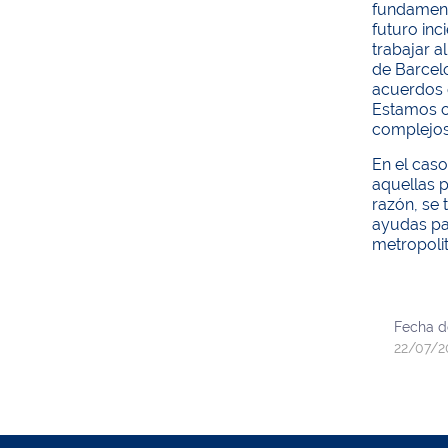
fundamenta
futuro inc
trabajar a
de Barcel
acuerdos q
Estamos c
complejos
En el caso
aquellas p
razón, se 
ayudas par
metropoli
Fecha d
22/07/2