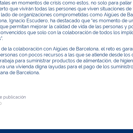
les en momentos de crisis como estos, no solo para paliar l
ierto que vivirán todas las persones que viven situaciones d
l lado de organizaciones comprometidas como Aigües de Barce
ona, Ignacio Escudero, ha destacado que “es momento de uni
ue permitan mejorar la calidad de vida de las personas y po
onvencidos que solo con la colaboración de todos los imp
”.
 de la colaboración con Aigües de Barcelona, el reto es garant
ersonas con pocos recursos a las que se atiende desde los d
trabaja para suministrar productos de alimentación, de higien
a una vivienda digna (ayudas para el pago de los suministros,
tana de Barcelona.
e publicación
0