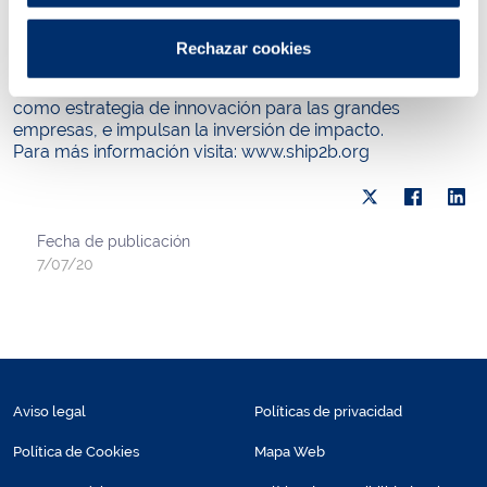
ya no es solo maximizar su rentabilidad económica sino
también su impacto social o medio ambiental. Para ello,
Rechazar cookies
desde la Fundación aceleran e invierten en startups de
alto impacto, fomentan el Corporate Impact Venturing
como estrategia de innovación para las grandes
empresas, e impulsan la inversión de impacto.
Para más información visita: www.ship2b.org
Fecha de publicación
7/07/20
Aviso legal
Políticas de privacidad
Política de Cookies
Mapa Web