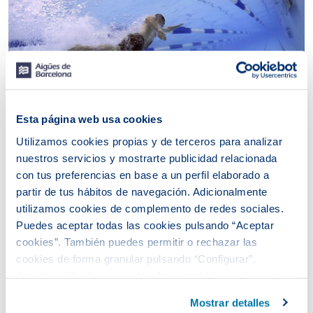
Esta página web usa cookies
Utilizamos cookies propias y de terceros para analizar
nuestros servicios y mostrarte publicidad relacionada
Esta es una unión lógica teniendo en cuenta el objeto
social de nuestra compañía. Además, es una plataforma
con tus preferencias en base a un perfil elaborado a
ideal para trasladar a la ciudadanía los valores de la
partir de tus hábitos de navegación. Adicionalmente
protección del medio ambiente y el uso responsable del
utilizamos cookies de complemento de redes sociales.
agua. Los tres clubs con los que se han firmado
Puedes aceptar todas las cookies pulsando “Aceptar
acuerdos de colaboración también son reconocidos por
cookies”. También puedes permitir o rechazar las
su labor en el deporte de base y con los más pequeños,
lo que permitirá trabajar valores como el trabajo en
cookies de forma granular pulsando “Configurar”.
equipo.
Si pulsas “Rechazar cookies”, equivaldrá a rechazar la
instalación de todas las cookies salvo las necesarias que
Mostrar detalles
son indispensables para que el sitio web funcione y que