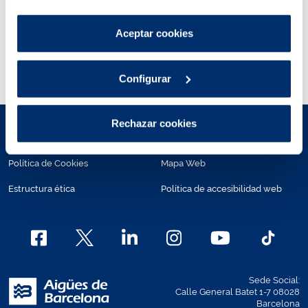
por tanto no se pueden desactivar.
Puedes consultar más información en nuestra
Fecha de publicación
Aceptar cookies
31/07/20
Política de cookies
.
Configurar
Rechazar cookies
Aviso legal
Políticas de privacidad
Política de Cookies
Mapa Web
Estructura ética
Política de accesibilidad web
Sede Social:
Calle General Batet 1-7 08028
Barcelona