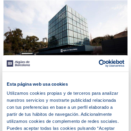
Esta página web usa cookies
Aigües de Barcelona ha sido elegida como empresa que
Utilizamos cookies propias y de terceros para analizar
refleja el carácter innovador de la ciudad. Por ello,
nuestros servicios y mostrarte publicidad relacionada
durante la presentación de proyectos, se han explicado a
con tus preferencias en base a un perfil elaborado a
los emprendedores interesados algunos proyectos de la
compañía, como el Tech4Climate, programa de
partir de tus hábitos de navegación. Adicionalmente
colaboración con la aceleradora de impacto Ship2B, y el
utilizamos cookies de complemento de redes sociales.
Start4Big, una iniciativa conjunta con otras
Puedes aceptar todas las cookies pulsando “Aceptar
corporaciones como CaixaBank, Naturgy, SEAT y