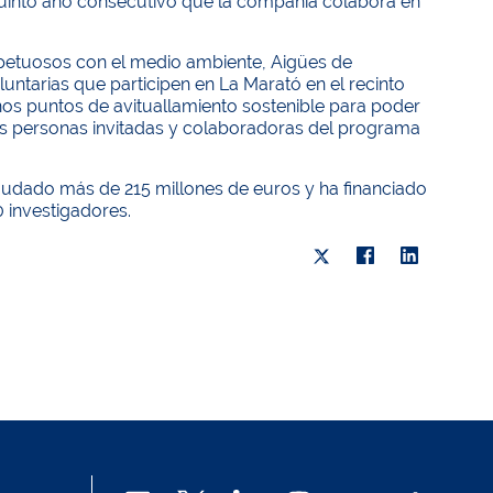
 quinto año consecutivo que la compañía colabora en
petuosos con el medio ambiente, Aigües de
untarias que participen en La Marató en el recinto
nos puntos de avituallamiento sostenible para poder
 las personas invitadas y colaboradoras del programa
caudado más de 215 millones de euros y ha financiado
0 investigadores.