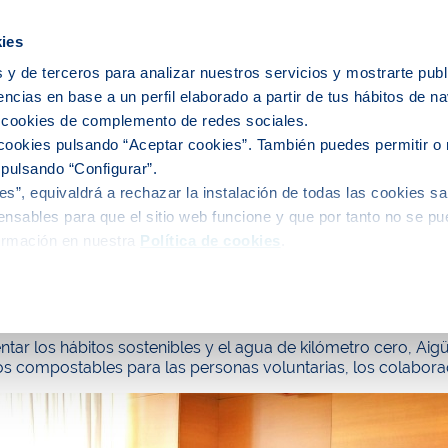
icipios
ies
 y de terceros para analizar nuestros servicios y mostrarte publ
encias en base a un perfil elaborado a partir de tus hábitos de n
e nosotros
Personas
Medio
C
s cookies de complemento de redes sociales.
cookies pulsando “Aceptar cookies”. También puedes permitir o 
 pulsando “Configurar”.
s”, equivaldrá a rechazar la instalación de todas las cookies sa
alidad
nsables para que el sitio web funcione y que por tanto no se pu
ormación en nuestra
Política de cookies
.
de Barcelona, junto con La Marató de TV3, 
tar los hábitos sostenibles y el agua de kilómetro cero, Aig
s compostables para las personas voluntarias, los colaborad