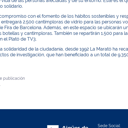
 vida de las personas afectadas y de su entorno. Este es el
o solidario.
compromiso con el fomento de los hábitos sostenibles y res
entregará 2.500 cantimploras de vidrio para las personas vol
de Fira de Barcelona. Además, en este espacio se ubicarán u
as botellas y cantimploras. También se repartirán 1.500 para
en el Plató de TV3.
la solidaridad de la ciudadanía, desde 1992 La Marató ha re
tos de investigación, que han beneficiado a un total de 9.35
e publicación
1
Sede Social: