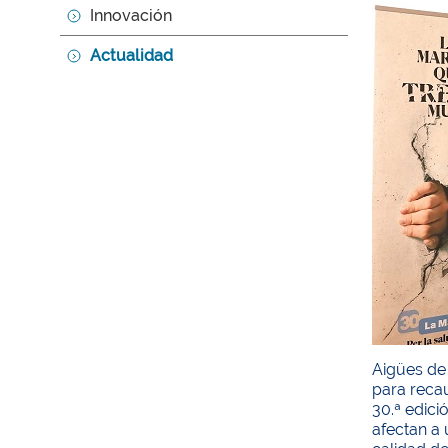
Innovación
Actualidad
Aigües de
para recau
30.ª edici
afectan a 