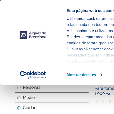
Web Corporativa
Web Aigües de Barcelona
Proveedores
Mun
Esta página web usa cook
Utilizamos cookies propias
relacionada con tus prefer
Sobr
Adicionalmente utilizamo
Puedes aceptar todas las 
cookies de forma granular
Si pulsas “Rechazar cookie
Actu
necesarias que son indispe
Puedes consultar más inf
null
Mostrar detalles
Sobre nosotros
Aigües 
Personas
Para fomen
1.000 vaso
Medio
Ciudad