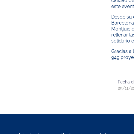
calidad de
este event
Desde su 
Barcelona 
Montjuïc 
rellenar l
solidario 
Gracias a 
949 proyec
Fecha d
29/11/2