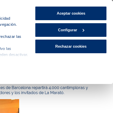
Área de Clientes
CA
ES
Aceptar cookies
icidad
avegación.
iudad
Innovación
Actualidad
Configurar
rechazar las
Rechazar cookies
lvo las
eden desactivar.
dedicada este año a la salud mental
ües de Barcelona repartirá 4.000 cantimploras y
ores y los invitados de La Marató.