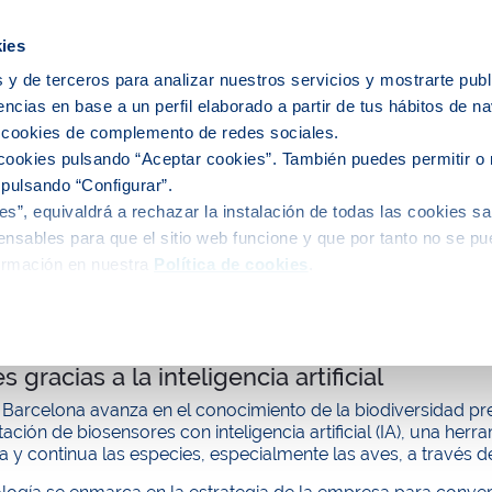
icipios
ies
 y de terceros para analizar nuestros servicios y mostrarte publ
encias en base a un perfil elaborado a partir de tus hábitos de n
e nosotros
Personas
Medio
C
s cookies de complemento de redes sociales.
cookies pulsando “Aceptar cookies”. También puedes permitir o 
 pulsando “Configurar”.
s”, equivaldrá a rechazar la instalación de todas las cookies sa
alidad
nsables para que el sitio web funcione y que por tanto no se pu
ormación en nuestra
Política de cookies
.
uradoras de Aigües de Barcelona, refugios
 gracias a la inteligencia artificial
Barcelona avanza en el conocimiento de la biodiversidad pre
ción de biosensores con inteligencia artificial (IA), una he
 y continua las especies, especialmente las aves, a través d