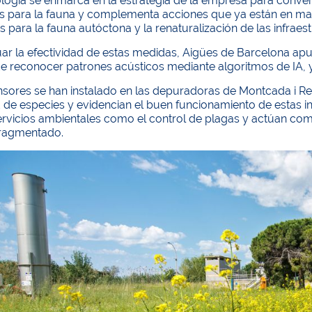
ología se enmarca en la estrategia de la empresa para conve
s para la fauna y complementa acciones que ya están en marc
s para la fauna autóctona y la renaturalización de las infraes
ar la efectividad de estas medidas, Aigües de Barcelona apu
 reconocer patrones acústicos mediante algoritmos de IA, y 
nsores se han instalado en las depuradoras de Montcada i Re
d de especies y evidencian el buen funcionamiento de estas 
ervicios ambientales como el control de plagas y actúan co
 fragmentado.