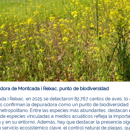
dora de Montcada i Reixac, punto de biodiversidad
a i Reixac, en 2025 se detectaron 82.767 cantos de aves, lo q
ras confirman la depuradora como un punto de biodiversidad 
 metropolitano. Entre las especies más abundantes, destacan 
de especies vinculadas a medios acuáticos refleja la importan
n y en su entorno. Además, hay que destacar la presencia sign
 servicio ecosistémico clave, el control natural de plagas, qu