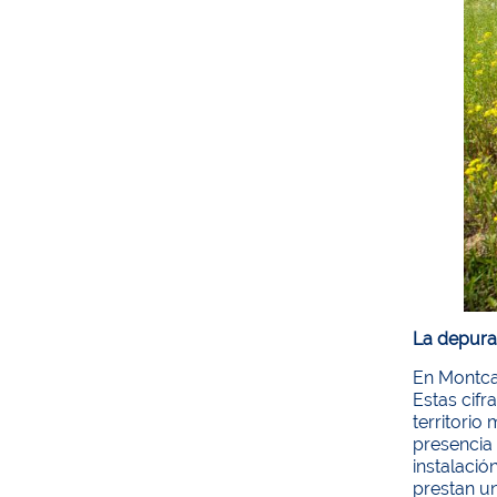
La depura
En Montcad
Estas cif
territorio
presencia 
instalació
prestan un