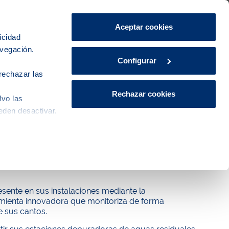
Área de Clientes
CA
ES
Aceptar cookies
icidad
avegación.
iudad
Innovación
Actualidad
Configurar
rechazar las
Rechazar cookies
lvo las
eden desactivar.
 clave para la conservación de
sente en sus instalaciones mediante la
rramienta innovadora que monitoriza de forma
e sus cantos.