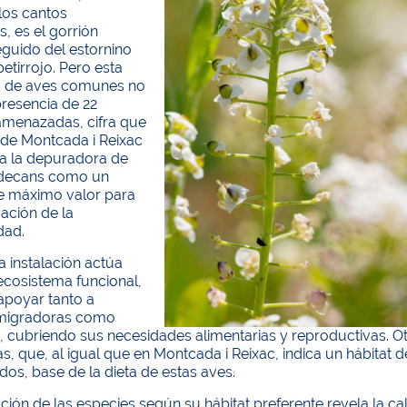
los cantos
s, es el gorrión
guido del estornino
petirrojo. Pero esta
d de aves comunes no
presencia de 22
amenazadas, cifra que
 de Montcada i Reixac
na la depuradora de
adecans como un
e máximo valor para
ación de la
dad.
 instalación actúa
cosistema funcional,
apoyar tanto a
 migradoras como
s, cubriendo sus necesidades alimentarias y reproductivas. 
as, que, al igual que en Montcada i Reixac, indica un hábitat
dos, base de la dieta de estas aves.
ución de las especies según su hábitat preferente revela la ca