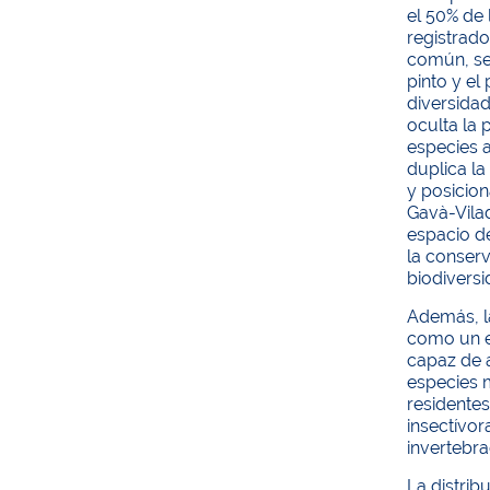
el 50% de 
registrado
común, se
pinto y el 
diversida
oculta la 
especies 
duplica la
y posicio
Gavà-Vil
espacio d
la conserv
biodiversi
Además, la
como un e
capaz de 
especies
residente
insectívor
invertebra
La distrib