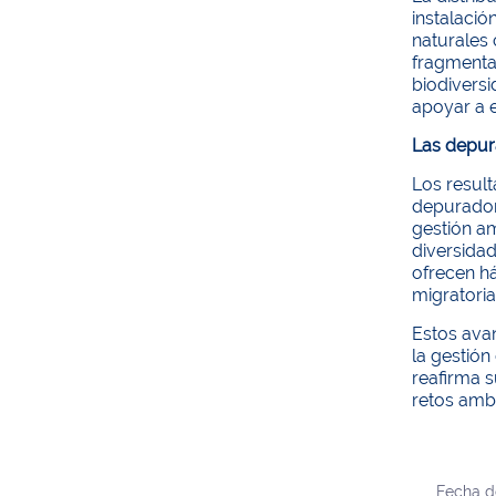
instalaci
naturales 
fragmenta
biodiversi
apoyar a 
Las depur
Los resul
depurador
gestión a
diversida
ofrecen h
migratoria
Estos ava
la gestión
reafirma s
retos amb
Fecha d