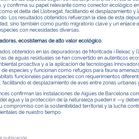
ón, y confirma su papel relevante como conector ecológico e
como el delta del Llobregat, facilitando el desplazamiento y 
do. Los resultados obtenidos refuerzan la idea de esta depu
dad, sino también como punto migratorio clave y un enlace es
especies con necesidades diversas.
adoras, ecosistemas de alto valor ecológico
tados obtenidos en las depuradoras de Montcada i Reixac y
as de aguas residuales se han convertido en auténticos ecos
mbiental proactiva y a la aplicación de tecnologías innovad
d de especies y funcionan como refugios para fauna amenaza
ábitats funcionales para especies con requerimientos difere
, facilitando el desplazamiento de aves entre zonas urbanas 
nces confirman las instalaciones de Aigües de Barcelona c
 del agua y la protección de la naturaleza pueden ir —y debe
u compromiso con la sostenibilidad territorial y la lucha con
ientales de nuestro tiempo
e publicación