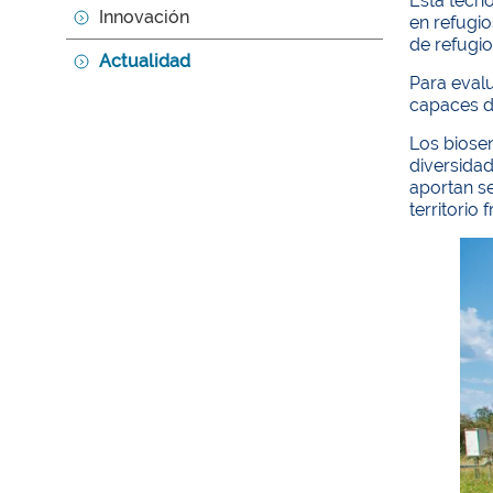
Esta tecn
Innovación
en refugio
de refugio
Actualidad
Para evalu
capaces de
Los biose
diversida
aportan s
territorio