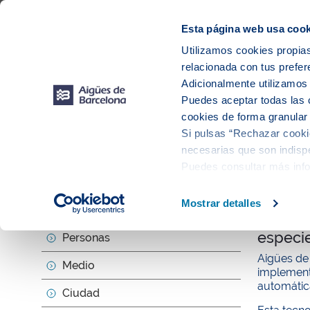
Web Corporativa
Web Aigües de Barcelona
Proveedores
Mun
Esta página web usa cook
Utilizamos cookies propias
relacionada con tus prefer
Sobr
Adicionalmente utilizamo
Puedes aceptar todas las 
cookies de forma granular
Si pulsas “Rechazar cookie
Actu
necesarias que son indispe
Puedes consultar más inf
null
Mostrar detalles
Sobre nosotros
Las dep
especies
Personas
Aigües de 
Medio
implementa
automática
Ciudad