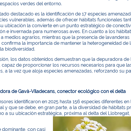
 espacios verdes del entorno.
tado destacado es la identificación de 17 especies amenazada
cies vulnerables, además de ofrecer hábitats funcionales ta
 ubicación la convierte en un punto estratégico de conectiv
ón e invernada para numerosas aves. En cuanto a los hábitats
a medios agrarios, mientras que la presencia de lavanderas in
 confirma la importancia de mantener la heterogeneidad de l
la biodiversidad.
sión, los datos obtenidos demuestran que la depuradora de M
 capaz de proporcionar los recursos necesarios para que las
os, a la vez que aloja especies amenazadas, reforzando su p
dora de Gavà-Viladecans, conector ecológico con el delta
sores identificaron en 2025 hasta 156 especies diferentes en 
l y que se debe, en gran parte, a la diversidad de hábitats
o a su ubicación estratégica, próxima al delta del Llobregat
e dominante, con casi