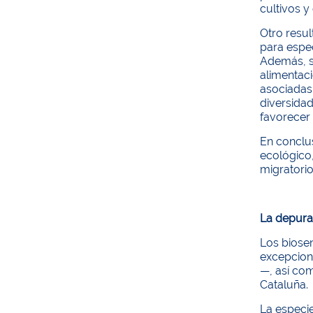
cultivos y
Otro resul
para espe
Además, su
alimentaci
asociadas 
diversidad
favorecer 
En conclu
ecológico,
migratori
La depura
Los biosen
excepciona
—, así com
Cataluña.
La especi