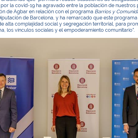
por la covid-19 ha agravado entre la población de nuestros 
ión de Agbar en relación con el programa
Barrios y Comunid
iputación de Barcelona, ​​y ha remarcado que este programa “
de alta complejidad social y segregación territorial, para p
a, los vínculos sociales y el empoderamiento comunitario”.