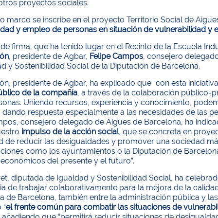
tros proyectos sociales.
o marco se inscribe en el proyecto Territorio Social de Aigüe
dad y empleo de personas en situación de vulnerabilidad y e
 de firma, que ha tenido lugar en el Recinto de la Escuela Ind
món
, presidente de Agbar,
Felipe Campos
, consejero delegad
d y Sostenibilidad Social de la Diputación de Barcelona.
n, presidente de Agbar, ha explicado que “con esta iniciati
úblico de la compañía
, a través de la colaboración público-p
sonas. Uniendo recursos, experiencia y conocimiento, podem
, dando respuesta especialmente a las necesidades de las pe
pos, consejero delegado de Aigües de Barcelona, ​​ha indica
uestro
impulso de la acción social
, que se concreta en proye
d de reducir las desigualdades y promover una sociedad más 
ciones como los ayuntamientos o la Diputación de Barcelona, ​
 económicos del presente y el futuro”.
et, diputada de Igualdad y Sostenibilidad Social, ha celebrad
a de trabajar colaborativamente para la mejora de la calida
ia de Barcelona, también entre la administración pública y las
 “
el frente común para combatir las situaciones de vulnerab
, añadiendo que “permitirá reducir situaciones de desiguald