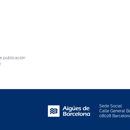
e publicación
2
Sede Social:
Calle General Ba
08028 Barcelon