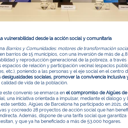
a vulnerabilidad desde la acción social y comunitaria
ama
Barrios y Comunidades: motores de transformación socia
 en barrios de 15 municipios, con una inversión de más de 4
bilidad y reproducción generacional de la pobreza, a través
s espacios de relación y participación vecinal (espacios pú
s, etc.), poniendo a las personas y el eje social en el centro
as desigualdades sociales, promover la convivencia inclusiv
 calidad de vida de la población.
de este convenio se enmarca en
el compromiso de Aigües de 
al, una iniciativa orientada a impulsar, mediante el diálogo 
n este sentido, Aigües de Barcelona ha participado en 2021, 
tivas y cocreado 28 proyectos de acción social que han benef
ndirecta. Además, dispone de una tarifa social que garantiza
esitan, y que ya ha beneficiado a más de 53.000 hogares.