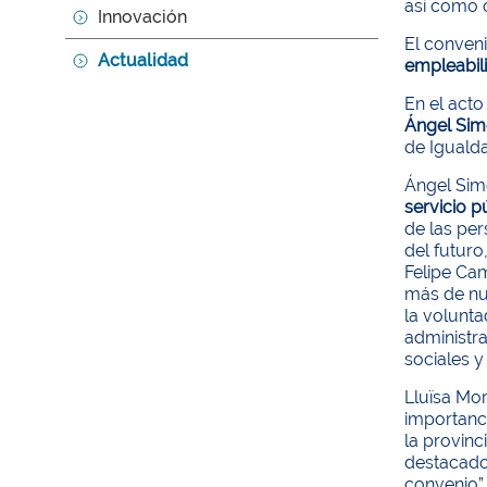
así como o
Innovación
El conveni
Actualidad
empleabili
En el acto
Ángel Si
de Igualda
Ángel Simó
servicio p
de las per
del futuro
Felipe Cam
más de n
la volunta
administra
sociales y
Lluïsa Mor
importanci
la provinc
destacado
convenio”