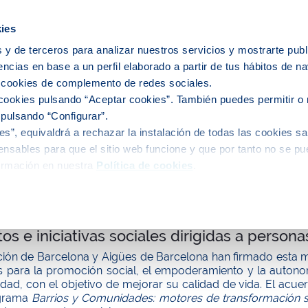
icipios
ies
 y de terceros para analizar nuestros servicios y mostrarte publ
encias en base a un perfil elaborado a partir de tus hábitos de n
e nosotros
Personas
Medio
C
s cookies de complemento de redes sociales.
cookies pulsando “Aceptar cookies”. También puedes permitir o 
 pulsando “Configurar”.
s”, equivaldrá a rechazar la instalación de todas las cookies sa
alidad
nsables para que el sitio web funcione y que por tanto no se pu
ormación en nuestra
Política de cookies
.
de Barcelona y la Diputación de Barcelona 
os e iniciativas sociales dirigidas a persona
ción de Barcelona y Aigües de Barcelona han firmado esta
s para la promoción social, el empoderamiento y la autono
idad, con el objetivo de mejorar su calidad de vida. El acu
ograma
Barrios y Comunidades: motores de transformación s