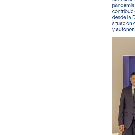
pandemia 
contribuc
desde la D
situación 
y autónom