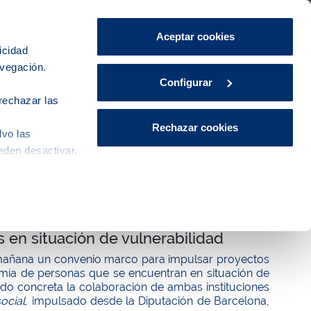
Área de Clientes
CA
ES
Aceptar cookies
icidad
avegación.
iudad
Innovación
Actualidad
Configurar
rechazar las
Rechazar cookies
lvo las
eden desactivar.
firman un convenio para impulsar
s en situación de vulnerabilidad
 mañana un convenio marco para impulsar proyectos
mía de personas que se encuentran en situación de
erdo concreta la colaboración de ambas instituciones
ocial
, impulsado desde la Diputación de Barcelona,