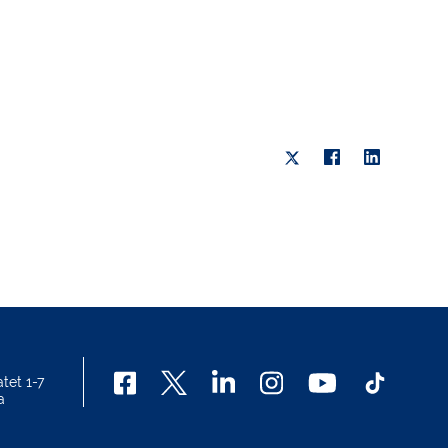
tet 1-7
a