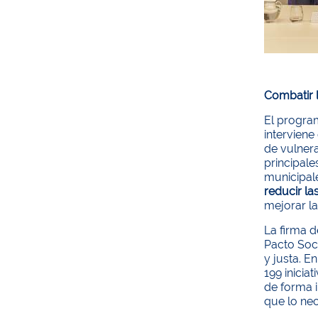
Combatir l
El progr
interviene
de vulnera
principale
municipale
reducir l
mejorar la
La firma 
Pacto Soci
y justa. E
199 inicia
de forma i
que lo nec