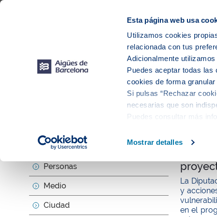
Web Corporativa
Web Aigües de Barcelona
Proveedores
Mun
Esta página web usa cook
Utilizamos cookies propias
relacionada con tus prefer
Sobr
Adicionalmente utilizamo
Puedes aceptar todas las 
cookies de forma granular
Si pulsas “Rechazar cookie
Actu
necesarias que son indispe
Puedes consultar más inf
null
Mostrar detalles
Sobre nosotros
Aigües 
proyect
Personas
La Diputa
Medio
y accione
vulnerabil
Ciudad
en el pr