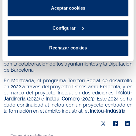
forma particular en cada territorio, atendiendo a las
Puedes consultar más información en nuestra
Aceptar cookies
necesidades de las personas en situación de
Política de cookies
.
vulnerabilidad de cada municipio e impulsando
programas específicos de mejora de la empleabilidad y
Configurar
fomento del empleo.
Aigües de Barcelona ha cocreado proyectos de Territori
Social en Sant Boi de Llobregat y Montcada i Reixac, en
Rechazar cookies
alianza con los ayuntamientos de los municipios, y en
Santa Coloma de Gramenet y L’Hospitalet de Llobregat,
con la colaboración de los ayuntamientos y la Diputación
de Barcelona.
En Montcada, el programa Territori Social se desarrolló
en 2022 a través del proyecto Dones amb Empenta, y en
el marco del proyecto Inclou, en dos ediciones:
Inclou-
Jardineria
(2022) e
Inclou-Comerç
(2023). Este 2024 se ha
dado continuidad al Inclou con un proyecto centrado en
la formación en el ámbito industrial, el
Inclou-Indústria
.
Fecha de publicación