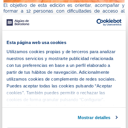
El objetivo de esta edición es orientar, acompañar y
formar a 12 personas con dificultades de acceso al
mercado laboral, fomentando la mejora de sus
competencias y de la empleabilidad, especialmente en
roles de manipulación y peonaje para que puedan
encontrar trabajo en empresas del sector industrial del
municipio.
Esta página web usa cookies
Este proyecto se enmarca en los objetivos del Plan
Utilizamos cookies propias y de terceros para analizar
Estratégico en el ámbito del desarrollo económico local
nuestros servicios y mostrarte publicidad relacionada
y la ocupación de Montcada i Reixac, así como en el Plan
con tus preferencias en base a un perfil elaborado a
de Acción Social de Aigües de Barcelona 2024-2026.
partir de tus hábitos de navegación. Adicionalmente
Este último tiene como objetivo el empoderamiento y la
mejora de las condiciones de vida de las personas en
utilizamos cookies de complemento de redes sociales.
situación de vulnerabilidad, a través de la
colaboración
Puedes aceptar todas las cookies pulsando “Aceptar
público-privada y social
, con la cocreación y el impulso
cookies”. También puedes permitir o rechazar las
de programas para la mejora de la empleabilidad y la
cookies de forma granular pulsando “Configurar”.
inserción laboral.
Si pulsas “Rechazar cookies”, equivaldrá a rechazar la
instalación de todas las cookies salvo las necesarias que
Mostrar detalles
son indispensables para que el sitio web funcione y que
Territori Social, programa de transformación social
Territori Social es un proyecto que se desarrolla de
por tanto no se pueden desactivar.