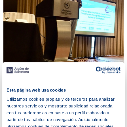
Esta página web usa cookies
Aigües de Barcelona, en colaboración con Cetaqua y la
empresa tecnológica holandesa Microlan, presentó los
Utilizamos cookies propias y de terceros para analizar
resultados de un trabajo de investigación en la Water
nuestros servicios y mostrarte publicidad relacionada
Quality Technology Conference, organizada anualmente
con tus preferencias en base a un perfil elaborado a
por la American Water Works Association y considerada
partir de tus hábitos de navegación. Adicionalmente
la más importante a nivel global en el mundo de la
utilizamos cookies de complemento de redes sociales.