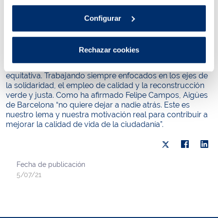
a fin de mejorar las condiciones de vida de los más
jóvenes, algunos de los cuales tendrán su primera
Configurar
oportunidad laboral”.
Esta iniciativa se enmarca en el pacto social impulsado
por la compañía, con la voluntad de ser un agente activo
Rechazar cookies
y trabajar conjuntamente con las administraciones en
una reconstrucción económica sostenible, justa y
equitativa. Trabajando siempre enfocados en los ejes de
la solidaridad, el empleo de calidad y la reconstrucción
verde y justa. Como ha afirmado Felipe Campos, Aigües
de Barcelona “no quiere dejar a nadie atrás. Este es
nuestro lema y nuestra motivación real para contribuir a
mejorar la calidad de vida de la ciudadanía”.
Fecha de publicación
5/07/21