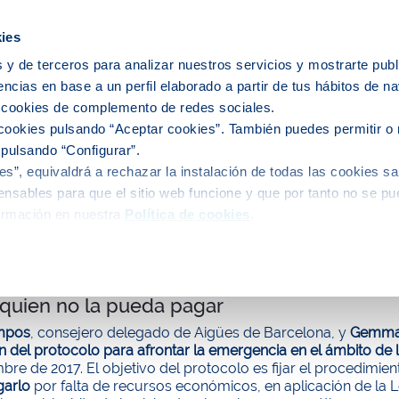
icipios
ies
 y de terceros para analizar nuestros servicios y mostrarte publ
encias en base a un perfil elaborado a partir de tus hábitos de n
e nosotros
Personas
Medio
C
s cookies de complemento de redes sociales.
cookies pulsando “Aceptar cookies”. También puedes permitir o 
 pulsando “Configurar”.
s”, equivaldrá a rechazar la instalación de todas las cookies sa
alidad
nsables para que el sitio web funcione y que por tanto no se pu
ormación en nuestra
Política de cookies
.
de Barcelona y el Ayuntamiento de Gavà ren
 quien no la pueda pagar
ampos
, consejero delegado de Aigües de Barcelona, y
Gemma
 del protocolo para afrontar la emergencia en el ámbito de 
bre de 2017. El objetivo del protocolo es fijar el procedimie
garlo
por falta de recursos económicos, en aplicación de la 