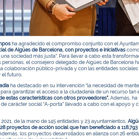
ampos
ha agradecido el compromiso conjunto con el Ayuntami
ial de Aigües de Barcelona, con proyectos e iniciativas
como 
na sociedad más justa”. Para llevar a cabo esta transformac
s personas, el consejero delegado de Aigües de Barcelona ha
la colaboración público-privada y con las entidades sociales
 el futuro.
adia
ha destacado en su intervención “la necesidad de manten
para garantizar el acceso a la ciudadanía de un recurso tan
e estas características con otros proveedores”.
Además, ha v
e carácter social “A-porta” llevado a cabo con el apoyo y 
l 2021, de la mano de 145 entidades y 23 ayuntamientos,
Aigü
28 proyectos de acción social que han beneficiado a 118.793
 Además, los proyectos desarrollados en alianza con 26 entid