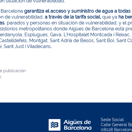
n situación de vulnerabilidad.
 Barcelona
garantiza el acceso y suministro de agua a todas
ón de vulnerabilidad,
a través de la tarifa social,
que ya
ha be
as
, parados y personas en situación de vulnerabilidad, y el 
nsistorios metropolitanos donde Aigües de Barcelona está p
rdanyola, Esplugues, Gavà, L’Hospitalet Montcada i Reixac, P
 Castelldefels, Montgat, Sant Adrià de Besòs, Sant Boi, Sant 
, Sant Just i Viladecans.
e publicación
2
Sede Social:
Calle General Ba
08028 Barcelon