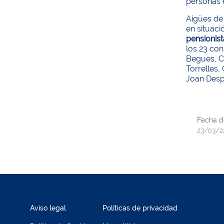
personas e
Aigües de
en situaci
pensionist
los 23 co
Begues, Ce
Torrelles,
Joan Despí
Fecha d
23/03/2
Aviso legal
Políticas de privacidad