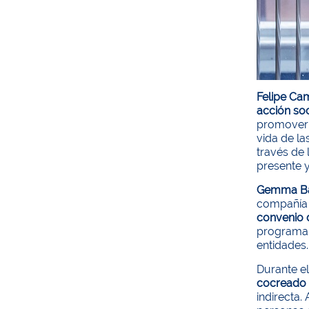
Felipe C
acción soc
promover u
vida de la
través de 
presente y
Gemma B
compañía 
convenio d
programa d
entidades.
Durante e
cocreado 
indirecta.