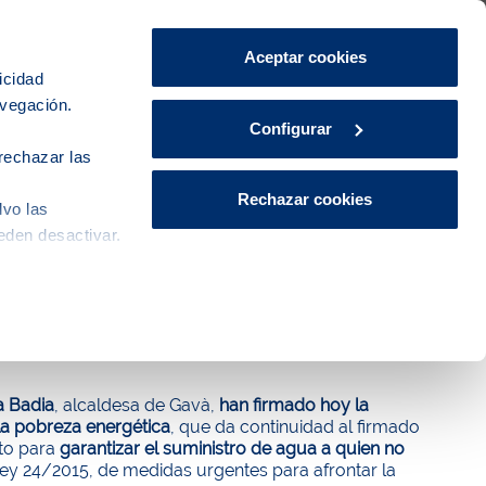
Área de Clientes
CA
ES
Aceptar cookies
icidad
avegación.
iudad
Innovación
Actualidad
Configurar
rechazar las
Rechazar cookies
lvo las
eden desactivar.
uevan su alianza para garantizar el
 Badia
, alcaldesa de Gavà,
han firmado hoy la
la pobreza energética
, que da continuidad al firmado
nto para
garantizar el suministro de agua a quien no
Ley 24/2015, de medidas urgentes para afrontar la