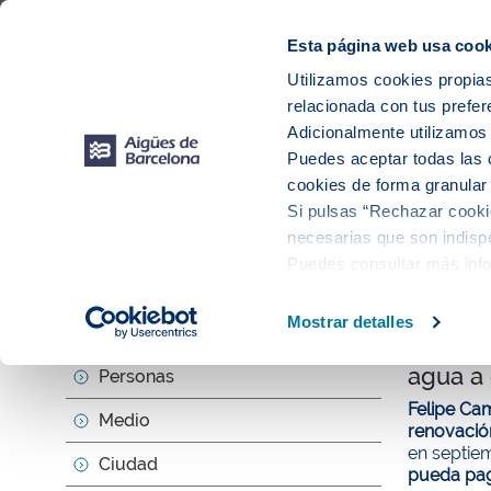
Web Corporativa
Web Aigües de Barcelona
Proveedores
Mun
Esta página web usa cook
Utilizamos cookies propias
relacionada con tus prefer
Sobr
Adicionalmente utilizamo
Puedes aceptar todas las 
cookies de forma granular
Si pulsas “Rechazar cookie
Actu
necesarias que son indispe
Puedes consultar más inf
null
Mostrar detalles
Sobre nosotros
Aigües 
agua a
Personas
Felipe C
Medio
renovación
en septiem
Ciudad
pueda pa