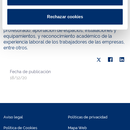
metropolitana de Barcelona.
El convenio contempla la formación de los alumnos en
Rechazar cookies
alternancia en los centros de trabajo de Aigües de
Barcelona; aportación de personal experto; formación de
profesorado; aportación de espacios, instalaciones y
equipamientos, y reconocimiento académico de la
experiencia laboral de los trabajadores de las empresas,
entre otros.
Fecha de publicación
18/12/20
Aviso legal
Políticas de privacidad
Política de Cookies
Mapa Web