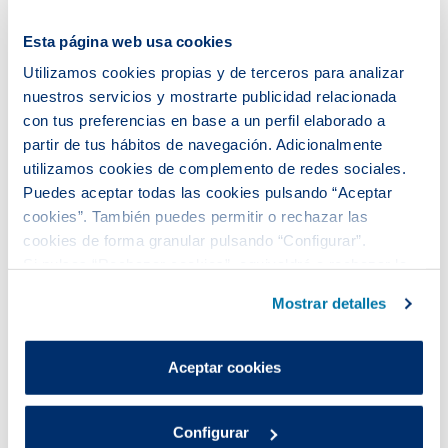
Esta página web usa cookies
Utilizamos cookies propias y de terceros para analizar
nuestros servicios y mostrarte publicidad relacionada
con tus preferencias en base a un perfil elaborado a
partir de tus hábitos de navegación. Adicionalmente
utilizamos cookies de complemento de redes sociales.
Puedes aceptar todas las cookies pulsando “Aceptar
cookies”. También puedes permitir o rechazar las
cookies de forma granular pulsando “Configurar”.
Si pulsas “Rechazar cookies”, equivaldrá a rechazar la
Aigües de Barcelona genera en
instalación de todas las cookies salvo las necesarias que
2025 un impacto equivalente al
Mostrar detalles
son indispensables para que el sitio web funcione y que
0,27% del PIB en Catalunya
por tanto no se pueden desactivar.
Puedes consultar más información en nuestra
La Junta General Ordinaria de Accionistas ha
Aceptar cookies
Política de cookies
.
aprobado hoy las cuentas y los resultados de la
gestión del 2025 de la compañía. Aigües de
Configurar
Barcelona generó 1.235 puestos de trabajo directos