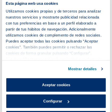
Esta página web usa cookies
Utilizamos cookies propias y de terceros para analizar
nuestros servicios y mostrarte publicidad relacionada
con tus preferencias en base a un perfil elaborado a
partir de tus hábitos de navegación. Adicionalmente
utilizamos cookies de complemento de redes sociales.
Puedes aceptar todas las cookies pulsando “Aceptar
cookies”. También puedes permitir o rechazar las
cookies de forma granular pulsando “Configurar”.
Si pulsas “Rechazar cookies”, equivaldrá a rechazar la
Aigües de Barcelona impulsa la
instalación de todas las cookies salvo las necesarias que
renaturalización de sus
Mostrar detalles
son indispensables para que el sitio web funcione y que
instalaciones para potenciar la
por tanto no se pueden desactivar.
biodiversidad metropolitana
Puedes consultar más información en nuestra
Aceptar cookies
Política de cookies
.
Aigües de Barcelona reafirma su compromiso con la
biodiversidad y la renaturalización de los
Configurar
ecosistemas metropolitanos con una iniciativa que
tiene como objetivo transformar las infraestructuras