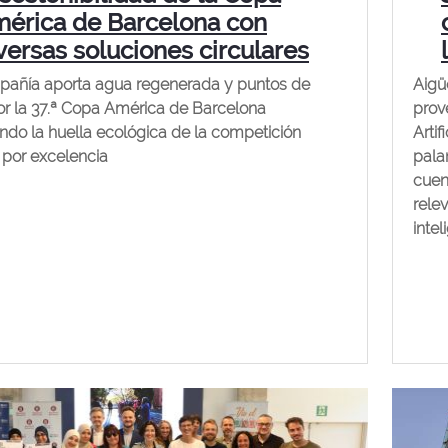
érica de Barcelona con
versas soluciones circulares
pañía aporta agua regenerada y puntos de
Aigü
r la 37.ª Copa América de Barcelona
prov
ndo la huella ecológica de la competición
Artif
 por excelencia
palan
cuen
rele
intel