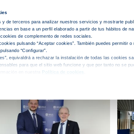
icipios
ies
 y de terceros para analizar nuestros servicios y mostrarte publ
encias en base a un perfil elaborado a partir de tus hábitos de n
e nosotros
Personas
Medio
C
s cookies de complemento de redes sociales.
cookies pulsando “Aceptar cookies”. También puedes permitir o 
 pulsando “Configurar”.
s”, equivaldrá a rechazar la instalación de todas las cookies sa
alidad
nsables para que el sitio web funcione y que por tanto no se pu
ormación en nuestra
Política de cookies
.