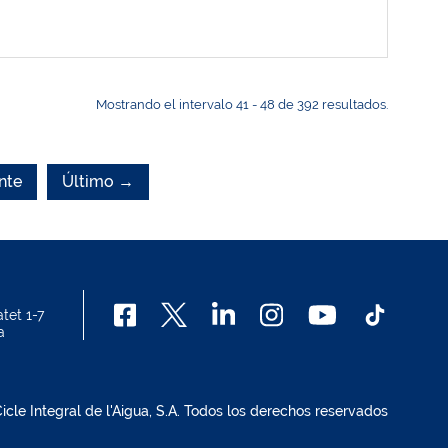
Mostrando el intervalo 41 - 48 de 392 resultados.
nte
Último →
tet 1-7
a
cle Integral de l'Aigua, S.A. Todos los derechos reservados