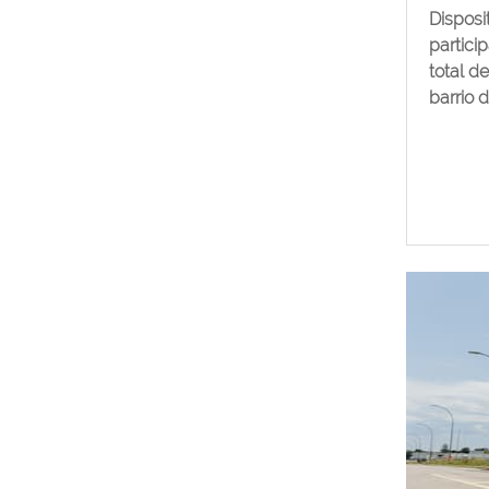
Disposi
partici
total d
barrio 