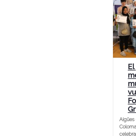
El
me
mu
vu
Fo
G
Aigües 
Coloma 
celebra