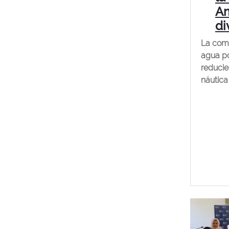
Am
di
La com
agua po
reducie
náutica