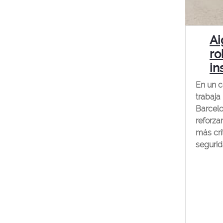
Ai
ro
in
En un c
trabaja
Barcelo
reforza
más crí
segurid