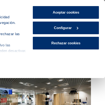
Área de Clientes
CA
ES
Aceptar cookies
icidad
avegación.
iudad
Innovación
Actualidad
Configurar
rechazar las
Rechazar cookies
lvo las
eden desactivar.