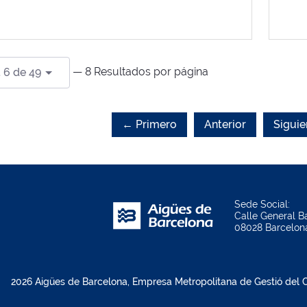
— 8 Resultados por página
 6 de 49
← Primero
Anterior
Siguie
Sede Social:
Calle General Ba
08028 Barcelon
2026 Aigües de Barcelona, Empresa Metropolitana de Gestió del Ci