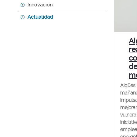
Innovación
Actualidad
Ai
re
co
de
me
Aigües 
mañana 
impulsa
mejorar
vulnera
iniciat
empleab
energét