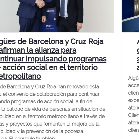
gües de Barcelona y Cruz Roja
afirman la alianza para
ntinuar impulsando programas
 acción social en el territorio
tropolitano
Aigü
acces
de Barcelona y Cruz Roja han renovado esta
clie
el convenio de colaboración para continuar
expe
ndo programas de acción social, a fin de
atenc
 la calidad de vida de personas en situación de
Clie
bilidad en el territorio metropolitano a través de
aten
ivas y proyectos que fomenten la mejora de la
clie
ilidad y la prevención de la pobreza
ica. El convenio también...