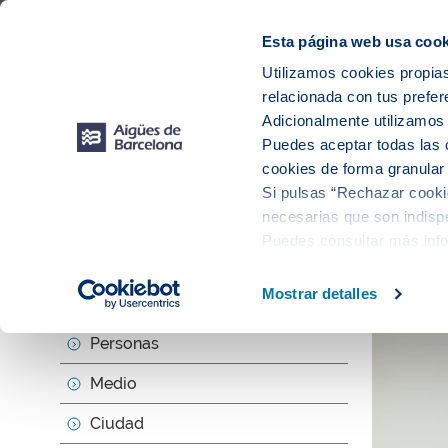
Web Corporativa
Web Aigües de Barcelona
Proveedores
Mun
Esta página web usa cook
Utilizamos cookies propias
relacionada con tus prefer
Sobr
Adicionalmente utilizamo
Puedes aceptar todas las 
cookies de forma granular
Si pulsas “Rechazar cookie
Actu
necesarias que son indispe
Puedes consultar más inf
Mostrar detalles
Sobre nosotros
Personas
Medio
Ciudad