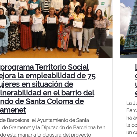
 programa Territorio Social
jora la empleabilidad de 75
jeres en situación de
lnerabilidad en el barrio del
ndo de Santa Coloma de
La J
ramenet
Barc
ha a
de Barcelona, el Ayuntamiento de Santa
la c
de Gramenet y la Diputación de Barcelona han
un c
do esta mañana la clausura del proyecto