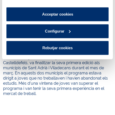
que són indispensables perquè el lloc web funcioni i que,
amb garanties d’estabilitat o continuar la seva formació.
per tant, no es poden desactivar.
Els participants que superen el programa assoleixen el
Pots consultar més informació a la nostra
Certificat de Professionalitat de Neteja Espais Oberts i
Acceptar cookies
Política de cookies
.
Instal·lacions Industrials.
Amb aquesta iniciativa, Aigües de Barcelona contribueix
Configurar
a generar oportunitats adreçades a persones majors de
30 anys en situació d’atur de llarga durada, amb
l’objectiu de no deixar ningú enrere i obrir oportunitats
Rebutjar cookies
educatives i d’ocupació verda.
Green Jobs, que s’iniciarà a partir del mes d’octubre a
Castelldefels, va finalitzar la seva primera edició als
municipis de Sant Adrià i Viladecans durant el mes de
març. En aquests dos municipis el programa estava
dirigit a joves que no treballaven i havien abandonat els
estudis. Més d’una vintena de joves van superar el
programa i van tenir la seva primera experiència en el
mercat de treball.