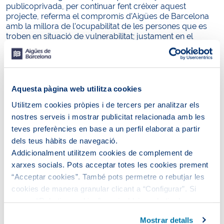
publicoprivada, per continuar fent créixer aquest
projecte, referma el compromís d’Aigües de Barcelona
amb la millora de l’ocupabilitat de les persones que es
troben en situació de vulnerabilitat; justament en el
sector ambiental, que en la situació actual d’emergència
climàtica és més necessari que mai”.
El
programa d’ocupació Green Jobs
alterna la
formació i
la capacitació en el camp de l’economia verda
amb
Aquesta pàgina web utilitza cookies
l’experiència pràctica
en empreses vinculades al territori,
amb l’objectiu de millorar l’ocupabilitat de les persones
Utilitzem cookies pròpies i de tercers per analitzar els
que no tenen feina o que es troben en risc d’exclusió
nostres serveis i mostrar publicitat relacionada amb les
social del municipi.
teves preferències en base a un perfil elaborat a partir
dels teus hàbits de navegació.
L’itinerari de formació i orientació laboral inclou
l’acompanyament individualitzat de cada persona
Addicionalment utilitzem cookies de complement de
participant i contempla el desenvolupament de les
xarxes socials. Pots acceptar totes les cookies prement
competències bàsiques, les
competències verdes
i la
“Acceptar cookies”. També pots permetre o rebutjar les
intermediació laboral. El programa pretén proporcionar
cookies de manera granular clicant a “Configurar”. Si
la qualificació i les competències professionals
prems “Rebutjar cookies”, equivaldrà a rebutjar la
necessàries vinculades a l’ocupació del
sector
mediambiental
perquè cada participant pugui reformular
instal·lació de totes les cookies excepte les necessàries,
Mostrar detalls
la seva trajectòria professional i entrar al mercat laboral