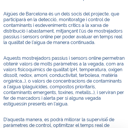
Aigües de Barcelona és un dels socis del projecte, que
participarà en la detecció, monitoratge i control de
contaminants i esdeveniments crítics a la xarxa de
distribució i abastament, mitjançant l’ús de mostrejadors
passius i sensors online per poder avaluar en temps real
la qualitat de l’aigua de manera continuada.
Aquests mostrejadors passius i sensors online permetran
obtenir valors de molts paràmetres a la vegada, com ara
valors fisicoquímics de qualitat (pH, temperatura, oxigen
dissolt, redox, amoni, conductivitat, terbolesa, matèria
orgànica...), o valors de concentracions de contaminants
a l’aigua (plaguicides, compostos prioritaris,
contaminants emergents, toxines, metalls...), i serviran per
fer de marcadors i alerta per si alguna vegada
estiguessin presents en l’aigua.
D’aquesta manera, es podrà millorar la supervisió́ de
paràmetres de control, optimitzar el temps real de