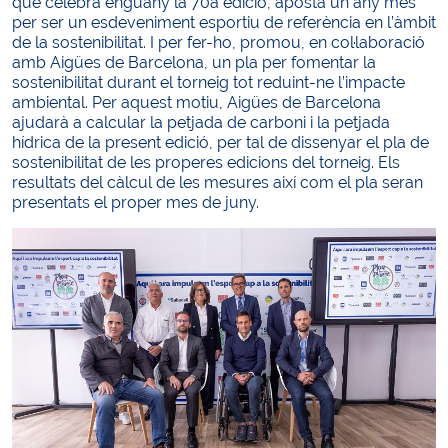
que celebra enguany la 70a edició, aposta un any més
per ser un esdeveniment esportiu de referència en l’àmbit
de la sostenibilitat. I per fer-ho, promou, en col·laboració
amb Aigües de Barcelona, un pla per fomentar la
sostenibilitat durant el torneig tot reduint-ne l’impacte
ambiental. Per aquest motiu, Aigües de Barcelona
ajudarà a calcular la petjada de carboni i la petjada
hídrica de la present edició, per tal de dissenyar el pla de
sostenibilitat de les properes edicions del torneig. Els
resultats del càlcul de les mesures així com el pla seran
presentats el proper mes de juny.