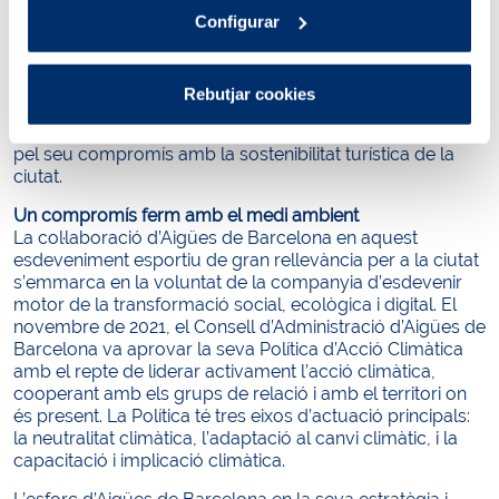
classificació dels residus, impulsar la mobilitat sostenible,
Configurar
apostar pel producte local i de temporada, repartir gots
compostables i disposar d’una il·luminació LED de baix
consum, entre d’altres. Per tot això, el torneig va rebre el
Rebutjar cookies
2018 el certificat ISO 20121 de gestió d’esdeveniments
sostenibles, així com la distinció de Barcelona Biosphere
pel seu compromís amb la sostenibilitat turística de la
ciutat.
Un compromís ferm amb el medi ambient
La col·laboració d’Aigües de Barcelona en aquest
esdeveniment esportiu de gran rellevància per a la ciutat
s’emmarca en la voluntat de la companyia d’esdevenir
motor de la transformació social, ecològica i digital. El
novembre de 2021, el Consell d’Administració d’Aigües de
Barcelona va aprovar la seva Política d’Acció Climàtica
amb el repte de liderar activament l’acció climàtica,
cooperant amb els grups de relació i amb el territori on
és present. La Política té tres eixos d’actuació principals:
la neutralitat climàtica, l’adaptació al canvi climàtic, i la
capacitació i implicació climàtica.