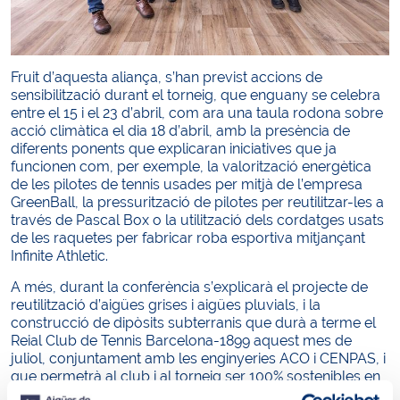
Fruit d’aquesta aliança, s’han previst accions de
sensibilització durant el torneig, que enguany se celebra
entre el 15 i el 23 d’abril, com ara una taula rodona sobre
acció climàtica el dia 18 d’abril, amb la presència de
diferents ponents que explicaran iniciatives que ja
funcionen com, per exemple, la valorització energètica
de les pilotes de tennis usades per mitjà de l’empresa
GreenBall, la pressurització de pilotes per reutilitzar-les a
través de Pascal Box o la utilització dels cordatges usats
de les raquetes per fabricar roba esportiva mitjançant
Infinite Athletic.
A més, durant la conferència s’explicarà el projecte de
reutilització d’aigües grises i aigües pluvials, i la
construcció de dipòsits subterranis que durà a terme el
Reial Club de Tennis Barcelona-1899 aquest mes de
juliol, conjuntament amb les enginyeries ACO i CENPAS, i
que permetrà al club i al torneig ser 100% sostenibles en
el reg de les pistes i els jardins.