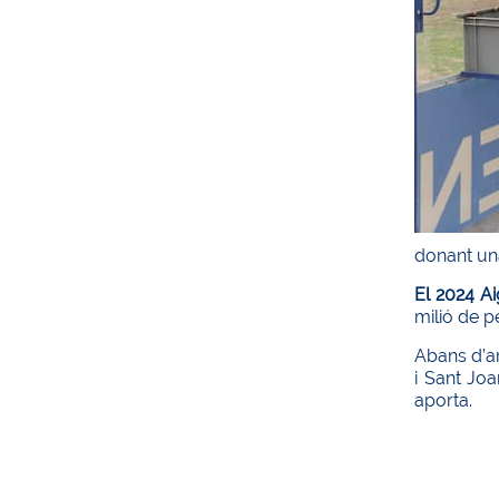
donant un
El 2024 A
milió de p
Abans d’ar
i Sant Joa
aporta.