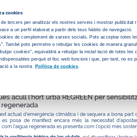
ipis
za cookies
 de tercers per analitzar els nostres serveis i mostrar publicitat
ase a un perfil elaborat a partir dels teus hàbits de navegació.
Sobre nosaltres
Persones
Medi
cookies de complement de xarxes socials. Pots acceptar totes le
”. També pots permetre o rebutjar les cookies de manera granula
utjar cookies”, equivaldrà a rebutjar la instal·lació de totes les
ndispensables perquè el lloc web funcioni i que, per tant, no es 
litat
ació a la nostra
Política de cookies
.
es acull l’hort urbà REGREEN per sensibilitz
a regenerada
ext actual d’emergència climàtica i de sequera a bona part de 
, es posa de manifest encara més la necessitat d’apostar 
s com l’aigua regenerada es presenta com l’opció més sosteni