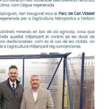
ar la combinació més sostenible dels diferents recursos
 clima, com l’aigua regenerada.
splugues, han inaugurat avui al
Parc de Can Vidalet
regenerada per a l’agricultura hidropònica a l’entorn
 substrats minerals en lloc de sòl agrícola, cosa que
d’alta qualitat mitjançant el control de les dosis de
ons desfavorables, com és el cas de les ciutats, on
e a l’agricultura mitjançant reg convencional.