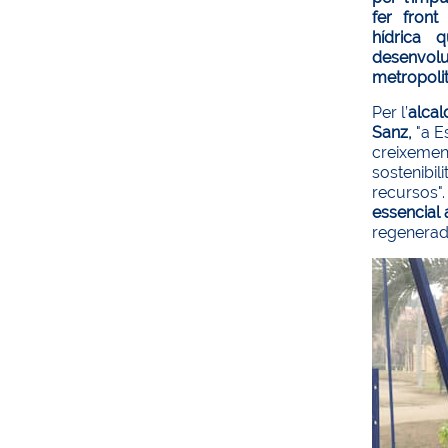
fer front
hídrica 
desenvolu
metropolit
Per l’
alcal
Sanz,
"a E
creixement
sostenibili
recursos".
essencial 
regenerada