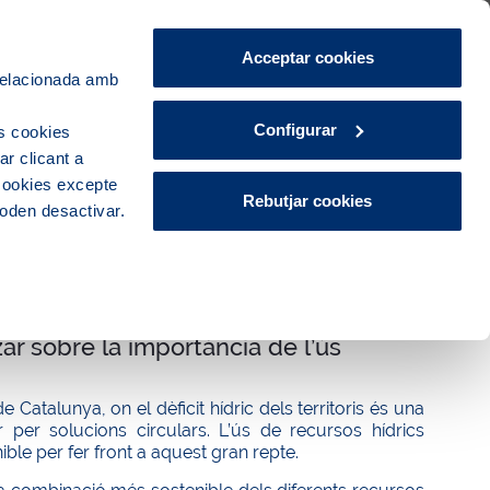
Àrea de Clients
CA
ES
Acceptar cookies
 relacionada amb
Ciutat
Innovació
Actualitat
Configurar
s cookies
r clicant a
 cookies excepte
Rebutjar cookies
poden desactivar.
ar sobre la importància de l’ús
Catalunya, on el dèficit hídric dels territoris és una
per solucions circulars. L’ús de recursos hídrics
ble per fer front a aquest gran repte.