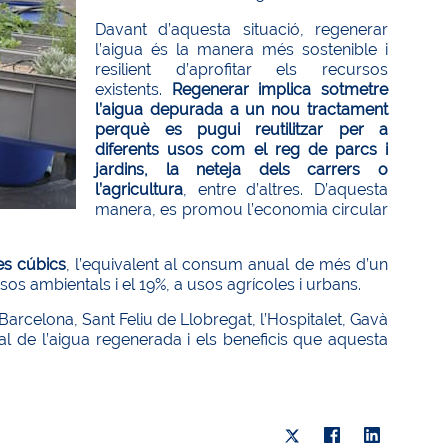
Davant d’aquesta situació, regenerar
l’aigua és la manera més sostenible i
resilient d’aprofitar els recursos
existents.
Regenerar implica sotmetre
l’aigua depurada a un nou tractament
perquè es pugui reutilitzar per a
diferents usos com el reg de parcs i
jardins, la neteja dels carrers o
l’agricultura
, entre d’altres. D’aquesta
manera, es promou l’economia circular
es cúbics
, l’equivalent al consum anual de més d’un
os ambientals i el 19%, a usos agrícoles i urbans.
arcelona, Sant Feliu de Llobregat, l’Hospitalet, Gavà
ial de l’aigua regenerada i els beneficis que aquesta