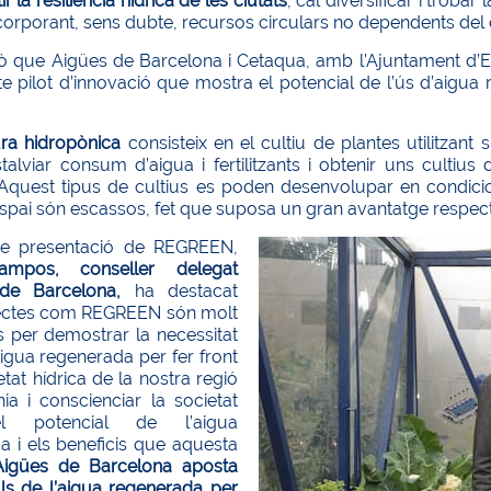
r la resiliència hídrica de les ciutats
, cal diversificar i trob
corporant, sens dubte, recursos circulars no dependents del
xò que Aigües de Barcelona i Cetaqua, amb l’Ajuntament d’E
e pilot d’innovació que mostra el potencial de l’ús d’aigua 
ura hidropònica
consisteix en el cultiu de plantes utilitzant
alviar consum d’aigua i fertilitzants i obtenir uns cultius 
. Aquest tipus de cultius es poden desenvolupar en condici
l’espai són escassos, fet que suposa un gran avantatge respect
de presentació de REGREEN,
ampos, conseller delegat
s de
Barc
elona,
ha destacat
ectes com REGREEN són molt
s per demostrar la necessitat
aigua regenerada per fer front
etat hídrica de la nostra regió
ia i conscienciar la societat
l potencial de l’aigua
a i els beneficis que aquesta
Aigües de Barcelona aposta
uls de l’aigua regenerada per