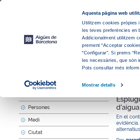
Web Corporativa
Web Aigües de Barcelona
Proveïdors
Munic
Aquesta pàgina web utilit
Utilitzem cookies pròpies i
les teves preferències en b
Addicionalment utilitzem 
prement “Acceptar cookies
“Configurar”. Si prems “Reb
les necessàries, que són i
Actua
Pots consultar més inform
Mostrar detalls
null
Sobre nosaltres
Esplugu
d’aigu
Persones
En el cont
Medi
evidència
alternatiu
Ciutat