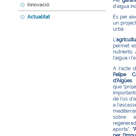
Per
garanti
Innovació
d’aigua in
Actualitat
És per ai
un project
urbà.
L’
agricult
permet est
nutrients
l’aigua i 
A l’acte 
Felipe C
d’Aigüe
que “proj
important
de l’ús d’
a l’escass
mediterràn
sobre e
regenerad
aporta”.
“
pe
r l’imp