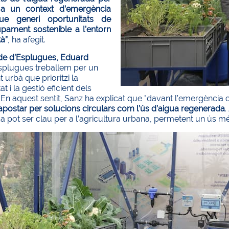
 a un context d’emergència
que generi oportunitats de
pament sostenible a l’entorn
à”
, ha afegit.
de d’Esplugues, Eduard
splugues treballem per un
 urbà que prioritzi la
tat i la gestió eficient dels
 En aquest sentit, Sanz ha explicat que "davant l’emergència 
apostar per solucions circulars com l’ús d’aigua regenerada
.
 pot ser clau per a l’agricultura urbana, permetent un ús més e