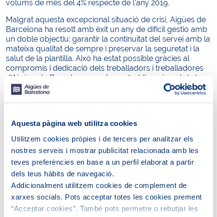
volums de més del 4% respecte de l’any 2019.
Malgrat aquesta excepcional situació de crisi, Aigües de
Barcelona ha resolt amb èxit un any de difícil gestió amb
un doble objectiu: garantir la continuïtat del servei amb la
mateixa qualitat de sempre i preservar la seguretat i la
salut de la plantilla. Això ha estat possible gràcies al
compromís i dedicació dels treballadors i treballadores
d’Aigües de Barcelona, que han rebut l’agraïment de la
companyia. L’impacte total de l’activitat d’Aigües de
Barcelona va ser de 592 milions d’euros, dels quals 484
milions es van generar a Catalunya, i d’aquests, 419
milions a l’àrea metropolitana. Això suposa un impacte
Aquesta pàgina web utilitza cookies
econòmic equivalent al 0,35% del producte interior brut
(PIB) de l’Àrea Metropolitana de Barcelona. De la mateixa
Utilitzem cookies pròpies i de tercers per analitzar els
manera, Aigües de Barcelona ha generat l’equivalent a
nostres serveis i mostrar publicitat relacionada amb les
un total de 6.473 llocs de feina a Espanya, dels quals
teves preferències en base a un perfil elaborat a partir
4.987 eren a l’Àrea Metropolitana de Barcelona.
dels teus hàbits de navegació.
Addicionalment, es posa en valor la repercussió que
Addicionalment utilitzem cookies de complement de
l’activitat de la companyia té en l’entorn més proper i la
xarxes socials. Pots acceptar totes les cookies prement
seva aposta per una contractació local i responsable. En
“Acceptar cookies”. També pots permetre o rebutjar les
aquest sentit, cal tenir en compte que, dels 1.235