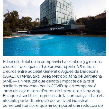
El benefici total de la companyia ha estat de 3,9 milions
d’euros—dels quals s’ha aprovat repartir 3,5 milions
d’euros entre Societat General d’Aigües de Barcelona
(SGAB), CriteriaCaixa i Àrea Metropolitana de Barcelona
(AMB)— un resultat que denota l’impacte de la crisi
sanitària provocada per la COVID-19 en comparació
amb els 22,2 milions d’euros de l’exercici de l’any 2019.
En aquest sentit, els ingressos de la companyia s’han vist
afectats per la disminució de l’activitat industrial,
comercial i turística, que ha comportat una reducció de