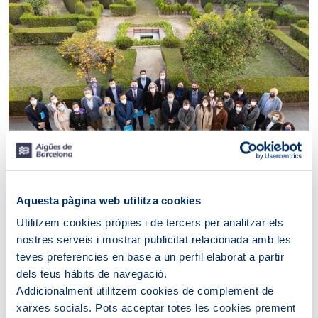
Aquesta pàgina web utilitza cookies
A l’acte, que ha tingut lloc a Can Serra, també hi han
participat Chen Fei Fei, presidenta de l’Associació de
Utilitzem cookies pròpies i de tercers per analitzar els
Dones de Comerç i Industrials Xineso-Espanyoles; Zou
nostres serveis i mostrar publicitat relacionada amb les
Yongwei, president de la Unió d’Associacions de Joves
teves preferències en base a un perfil elaborat a partir
Xinesos d’Espanya, i el doctor Jianbo Mao, metge de
dels teus hàbits de navegació.
medicina tradicional xinesa especialitzat en acupuntura.
Addicionalment utilitzem cookies de complement de
L’edició Barcelona. Una ciutat oberta al món respon a la
xarxes socials. Pots acceptar totes les cookies prement
voluntat d’Aigües de Barcelona d’enfortir l’atenció a la