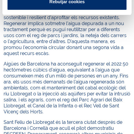
front a l’escassetat hídrica.
Rebutjar cookies
En aquest context, regenerar l’aigua és la manera més
sostenible i resilient d’aprofitar els recursos existents.
Regenerar implica sotmetre l’aigua depurada a un nou
tractament perquè es pugui reutilitzar per a diferents
usos com el reg de parcs i jardins, la neteja dels carrers
o l’agricultura, entre d’altres. D’aquesta manera, es
promou l’economia circular donant una segona vida a
aquest recurs escàs.
Aigües de Barcelona ha aconseguit regenerar el 2022 50
hectòmetres cúbics d’aigua, equivalent a l’aigua que
consumeixen més d’un milió de persones en un any. Fins
ara, els usos més demanats de l’aigua regenerada són
ambientals, com el manteniment del cabal ecològic del
riu Llobregat o la injecció als aqüífers per evitar la intrusió
salina, i els agraris, com el reg del Parc Agrari del Baix
Llobregat, el Canal de la Infanta o el Rec Vell de Sant
Vicenç dels Horts.
Sant Feliu de Llobregat és la tercera ciutat després de
Barcelona i Cornellà que acull el pilot demostratiu