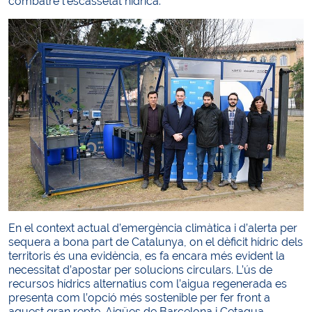
combatre l’escassetat hídrica.
En el context actual d’emergència climàtica i d’alerta per
sequera a bona part de Catalunya, on el dèficit hídric dels
territoris és una evidència, es fa encara més evident la
necessitat d’apostar per solucions circulars. L’ús de
recursos hídrics alternatius com l’aigua regenerada es
presenta com l’opció més sostenible per fer front a
aquest gran repte. Aigües de Barcelona i Cetaqua,