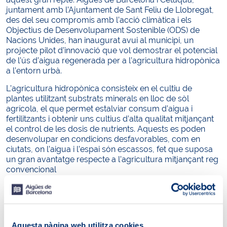
juntament amb l’Ajuntament de Sant Feliu de Llobregat,
des del seu compromís amb l’acció climàtica i els
Objectius de Desenvolupament Sostenible (ODS) de
Nacions Unides, han inaugurat avui al municipi, un
projecte pilot d’innovació que vol demostrar el potencial
de l’ús d’aigua regenerada per a l’agricultura hidropònica
a l’entorn urbà.
L’agricultura hidropònica consisteix en el cultiu de
plantes utilitzant substrats minerals en lloc de sòl
agrícola, el que permet estalviar consum d’aigua i
fertilitzants i obtenir uns cultius d’alta qualitat mitjançant
el control de les dosis de nutrients. Aquests es poden
desenvolupar en condicions desfavorables, com en
ciutats, on l’aigua i l’espai són escassos, fet que suposa
un gran avantatge respecte a l’agricultura mitjançant reg
convencional
A l’acte de presentació de REGREEN, Felipe Campos,
conseller delegat d’Aigües de Barcelona, ha posat en
valor l’ús de l’aigua regenerada com “la ferma aposta de
la companyia, basada en models circulars, per fer front a
Aquesta pàgina web utilitza cookies