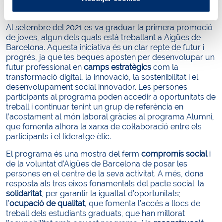
per afavorir el desenvolupament de les seves
competències transversals i l’acostament al món laboral.
Al setembre del 2021 es va graduar la primera promoció
de joves, algun dels quals està treballant a Aigües de
Barcelona. Aquesta iniciativa és un clar repte de futur i
progrés, ja que les beques aposten per desenvolupar un
futur professional en
camps estratègics
com la
transformació digital, la innovació, la sostenibilitat i el
desenvolupament social innovador. Les persones
participants al programa poden accedir a oportunitats de
treball i continuar tenint un grup de referència en
l’acostament al món laboral gràcies al programa Alumni,
que fomenta alhora la xarxa de col·laboració entre els
participants i el lideratge ètic.
El programa és una mostra del ferm
compromís social
i
de la voluntat d’Aigües de Barcelona de posar les
persones en el centre de la seva activitat. A més, dona
resposta als tres eixos fonamentals del pacte social: la
solidaritat
, per garantir la igualtat d’oportunitats;
l’
ocupació de qualitat,
que fomenta l’accés a llocs de
treball dels estudiants graduats, que han millorat