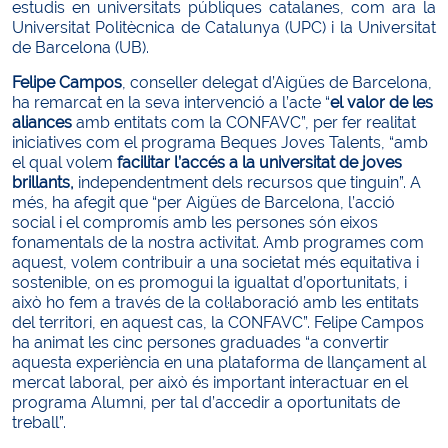
estudis en universitats públiques catalanes, com ara la
Universitat Politècnica de Catalunya (UPC) i la Universitat
de Barcelona (UB).
Felipe Campos
, conseller delegat d’Aigües de Barcelona,
ha remarcat en la seva intervenció a l’acte “
el valor de les
aliances
amb entitats com la CONFAVC”, per fer realitat
iniciatives com el programa Beques Joves Talents, “amb
el qual volem
facilitar l’accés a la universitat de joves
brillants,
independentment dels recursos que tinguin”. A
més, ha afegit que “per Aigües de Barcelona, l’acció
social i el compromís amb les persones són eixos
fonamentals de la nostra activitat. Amb programes com
aquest, volem contribuir a una societat més equitativa i
sostenible, on es promogui la igualtat d’oportunitats, i
això ho fem a través de la col·laboració amb les entitats
del territori, en aquest cas, la CONFAVC”. Felipe Campos
ha animat les cinc persones graduades “a convertir
aquesta experiència en una plataforma de llançament al
mercat laboral, per això és important interactuar en el
programa Alumni, per tal d’accedir a oportunitats de
treball”.