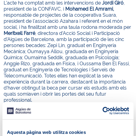
L’acte ha comptat amb les intervencions de
Jordi Giró
,
president de la CONFAVC, i
Mohamed El Amrami,
responsable de projectes de la cooperativa Suara,
president de l'associació Azahara i referent en el món
social, i ha finalitzat amb una taula rodona moderada per
Meritxell Farré
, directora d’Acció Social i Participació
d’Aigües de Barcelona, amb la participació de les cinc
persones becades: Zepi Lin, graduat en Enginyeria
Mecànica; Oumayya Allou, graduada en Enginyeria
Química; Oumaima Seddik, graduada en Psicologia;
Anggie Rizo, graduada en Física, i Oussama Ben El Fassi,
graduat en Enginyeria de Tecnologies i Serveis de
Telecomunicació. Totes elles han explicat la seva
experiència durant la carrera, destacant la importància
d’haver obtingut la beca per cursar els estudis amb els
quals somiaven i obrir les portes del seu futur
professional.
Aquesta pàgina web utilitza cookies