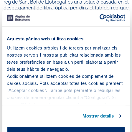
reg de Sant Boi de Llobregat és una solució basada en el
desplegament de fibra òptica per dins el tub de reg que
ha desenvolupat
Fibsen, la start-up guanyadora del
repte plantejat pel Laboratori d’Innovació Oberta de
l’Aigua
, liderat conjuntament entre Aigües de Barcelona i
la Fundació MWC Capital amb el suport de l’Ajuntament
de Sant Boi.
Aquesta pàgina web utilitza cookies
Utilitzem cookies pròpies i de tercers per analitzar els
nostres serveis i mostrar publicitat relacionada amb les
teves preferències en base a un perfil elaborat a partir
dels teus hàbits de navegació.
Addicionalment utilitzem cookies de complement de
xarxes socials. Pots acceptar totes les cookies prement
“Acceptar cookies”. També pots permetre o rebutjar les
cookies de manera granular clicant a “Configurar”. Si
prems “Rebutjar cookies”, equivaldrà a rebutjar la
instal·lació de totes les cookies excepte les necessàries,
Mostrar detalls
que són indispensables perquè el lloc web funcioni i que,
per tant, no es poden desactivar.
El
Laboratori d’Innovació Oberta per a Municipis
és una