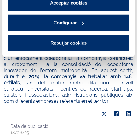
Pots consultar més informació a la nostra
Acceptar cookies
iniciativa orientada a multiplicar l’impacte de la tecnologia
Política de cookies
.
i la innovació a través de la col·laboració publicoprivada i
convertir els municipis de l’entorn metropolità en
Configurar
laboratoris d’innovació en l’àmbit de l’aigua per
fomentar
la sostenibilitat dels recursos hídrics.
A Aigües de Barcelona, la innovació esdevé
motor de
Rebutjar cookies
transformació
per a la cerca de les millors solucions
davant dels principals reptes ambientals i socials. Des
d’un enfocament col·laboratiu, la companyia contribueix
al creixement i a la consolidació de l’ecosistema
innovador de l’entorn metropolità. En aquest sentit,
durant el 2024, la companyia va treballar amb 148
entitats
, tant del territori metropolità com a nivell
europeu: universitats i centres de recerca, start-ups,
clústers i associacions, administracions públiques així
com diferents empreses referents en el territori.
Data de publicació
18/06/25