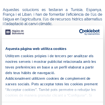
Aquestes solucions es testaran a Tunísia, Espanya,
França i el Líban, i han de fomentar l’eficiència de l’ús de
l’aigua en l’agricultura, l’ús de recursos hídrics alternatius
i l’adaptació al canvi climàtic.
Per això, MAGO desenvoluparà WEMED, una plataforma
col·laborativa amb aplicacions web per a l’agricultura al
Mediterrani. En els propers 3 anys, aquest projecte
desenvoluparà processos participatius innovadors per a
una millor governança de l’aigua i la innovació, millorarà
Aquesta pàgina web utilitza cookies
el seguiment i la modelització per a una millor eficiència
Utilitzem cookies pròpies i de tercers per analitzar els
en l’ús de l’aigua i la conservació del sòl, així com la
planificació i el funcionament dels sistemes de
nostres serveis i mostrar publicitat relacionada amb les
reutilització d’aigües residuals en l’agricultura. L’objectiu
teves preferències en base a un perfil elaborat a partir
és desenvolupar noves solucions per contribuir a
dels teus hàbits de navegació.
l’adaptació al canvi climàtic, partint dels 4 països en els
Addicionalment utilitzem cookies de complement de
quals es testaran: Tunísia, Espanya, França i el Líban.
xarxes socials. Pots acceptar totes les cookies prement
El projecte està coordinat per
Cetaqua, el Centre
“Acceptar cookies”. També pots permetre o rebutjar les
Tecnològic de l’Aigua
, i compta amb un consorci format
cookies de manera granular clicant a “Configurar”. Si
per 10 socis:
Aigües de Barcelona
, el
CSIC
i
Àrea
prems “Rebutjar cookies”, equivaldrà a rebutjar la
Metropolitana de Barcelona (AMB)
, d’Espanya;
INRAE
i