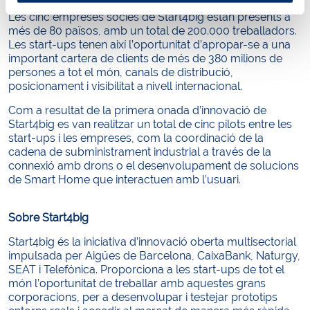
Les cinc empreses sòcies de Start4big estan presents a
més de 80 països, amb un total de 200.000 treballadors.
Les start-ups tenen així l’oportunitat d’apropar-se a una
important cartera de clients de més de 380 milions de
persones a tot el món, canals de distribució,
posicionament i visibilitat a nivell internacional.
Com a resultat de la primera onada d’innovació de
Start4big es van realitzar un total de cinc pilots entre les
start-ups i les empreses, com la coordinació de la
cadena de subministrament industrial a través de la
connexió amb drons o el desenvolupament de solucions
de Smart Home que interactuen amb l’usuari.
Sobre Start4big
Start4big és la iniciativa d’innovació oberta multisectorial
impulsada per Aigües de Barcelona, CaixaBank, Naturgy,
SEAT i Telefónica. Proporciona a les start-ups de tot el
món l’oportunitat de treballar amb aquestes grans
corporacions, per a desenvolupar i testejar prototips