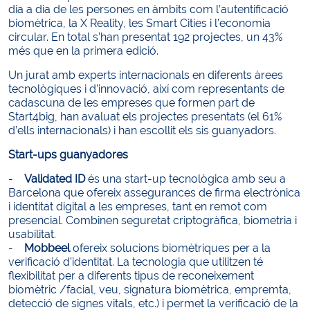
dia a dia de les persones en àmbits com l’autentificació
biomètrica, la X Reality, les Smart Cities i l’economia
circular. En total s’han presentat 192 projectes, un 43%
més que en la primera edició.
Un jurat amb experts internacionals en diferents àrees
tecnològiques i d’innovació, així com representants de
cadascuna de les empreses que formen part de
Start4big, han avaluat els projectes presentats (el 61%
d’ells internacionals) i han escollit els sis guanyadors.
Start-ups guanyadores
-
Validated ID
és una start-up tecnològica amb seu a
Barcelona que ofereix assegurances de firma electrònica
i identitat digital a les empreses, tant en remot com
presencial. Combinen seguretat criptogràfica, biometria i
usabilitat.
-
Mobbeel
ofereix solucions biomètriques per a la
verificació d’identitat. La tecnologia que utilitzen té
flexibilitat per a diferents tipus de reconeixement
biomètric /facial, veu, signatura biomètrica, empremta,
detecció de signes vitals, etc.) i permet la verificació de la