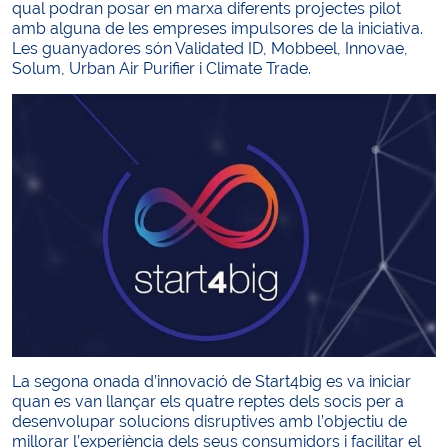
qual podran posar en marxa diferents projectes pilot
amb alguna de les empreses impulsores de la iniciativa.
Les guanyadores són Validated ID, Mobbeel, Innovae,
Solum, Urban Air Purifier i Climate Trade.
La segona onada d’innovació de Start4big es va iniciar
quan es van llançar els quatre reptes dels socis per a
desenvolupar solucions disruptives amb l’objectiu de
millorar l’experiència dels seus consumidors i facilitar el