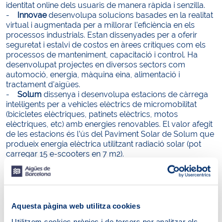
identitat online dels usuaris de manera ràpida i senzilla.
-
Innovae
desenvolupa solucions basades en la realitat
virtual i augmentada per a millorar l’eficiència en els
processos industrials. Estan dissenyades per a oferir
seguretat i estalvi de costos en àrees crítiques com els
processos de manteniment, capacitació i control. Ha
desenvolupat projectes en diversos sectors com
automoció, energia, màquina eina, alimentació i
tractament d’aigües.
-
Solum
dissenya i desenvolupa estacions de càrrega
intel·ligents per a vehicles elèctrics de micromobilitat
(bicicletes elèctriques, patinets elèctrics, motos
elèctriques, etc) amb energies renovables. El valor afegit
de les estacions és l’ús del Paviment Solar de Solum que
produeix energia elèctrica utilitzant radiació solar (pot
carregar 15 e-scooters en 7 m2).
-
UAP (Urban Air Purifier)
és una start-up que ha
dissenyat un depurador per a millorar la qualitat de l’aire i
disminuir la contaminació, tant en espais oberts com
tancats. Les màquines Urban Air Purifier aspiren i renoven
l’aire de forma contínua detenint i capturant aquelles
Aquesta pàgina web utilitza cookies
partícules que són contaminants i assegurant zones
Utilitzem cookies pròpies i de tercers per analitzar els